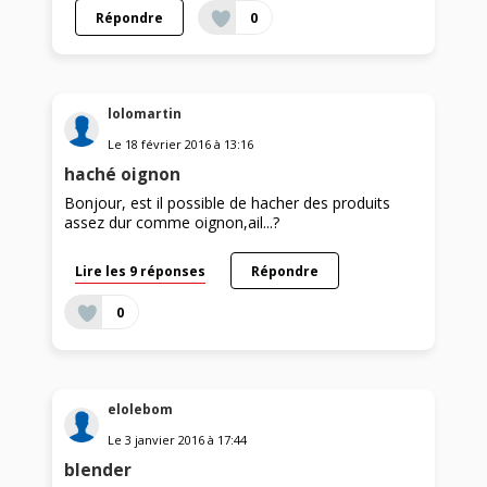
Répondre
0
lolomartin
Le
18 février 2016
à
13:16
haché oignon
Bonjour, est il possible de hacher des produits
assez dur comme oignon,ail...?
Lire les 9 réponses
Répondre
0
elolebom
Le
3 janvier 2016
à
17:44
blender