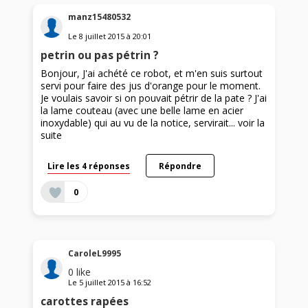
manz15480532
Le
8 juillet 2015
à
20:01
petrin ou pas pétrin ?
Bonjour, J'ai achété ce robot, et m'en suis surtout
servi pour faire des jus d'orange pour le moment.
Je voulais savoir si on pouvait pétrir de la pate ? J'ai
la lame couteau (avec une belle lame en acier
inoxydable) qui au vu de la notice, servirait...
voir la
suite
Lire les 4 réponses
Répondre
0
CaroleL9995
0
like
Le
5 juillet 2015
à
16:52
carottes rapées