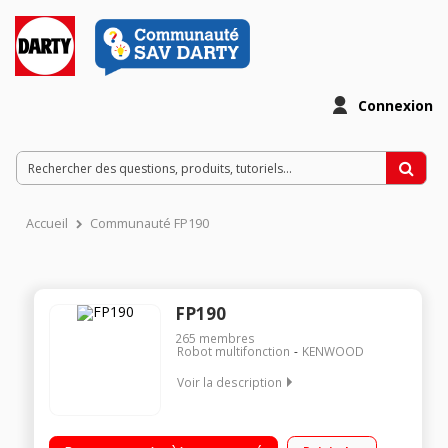
Connexion
Accueil
Communauté FP190
FP190
265
membres
Robot multifonction
KENWOOD
Voir la description
Capacité bol 1.4 litre - Blender gradué 1 litre 2 vitesses + pulse
Presse-agrumes Range cordon