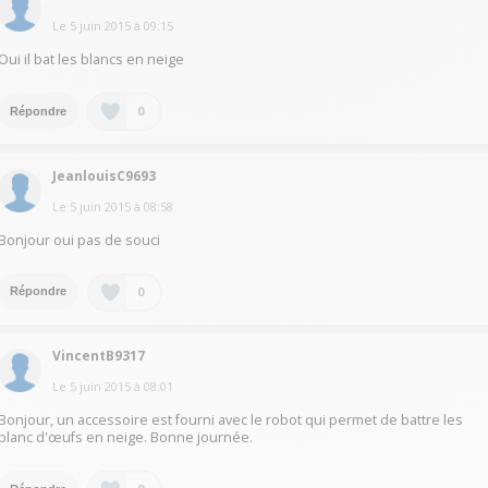
Le
5 juin 2015
à
09:15
Oui il bat les blancs en neige
0
Répondre
JeanlouisC9693
Le
5 juin 2015
à
08:58
Bonjour oui pas de souci
0
Répondre
VincentB9317
Le
5 juin 2015
à
08:01
Bonjour, un accessoire est fourni avec le robot qui permet de battre les
blanc d'œufs en neige. Bonne journée.