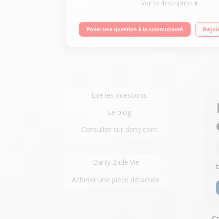
Voir la description
Capacité bol 1.4 litre - Blender gradué 1 litre 2
Rejoi
Poser une question à la communauté
Lire les questions
Le blog
Consulter sur darty.com
Darty 2nde Vie
Acheter une pièce détachée
C