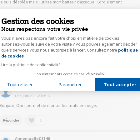
Je suis désolée mais j'utilise mon batteur classique. Cordialement
0
Répondre
Gestion des cookies
Nous respectons votre vie privée
BrunoF2716
Vous n'avez pas encore fait votre choix en matière de cookies,
autorisez-vous le suivi de votre visite ? Vous pouvez également décider
Le
5 juin 2015
à
10:58
quels services vous nous autorisez à lancer. Consultez notre
politique
Axeptio consent
Oui mais jamais essayé
de cookies
.
Lire la politique de confidentialité
0
Répondre
Consentements certifiés par
Tout refuser
Paramétrer
Tout accepter
DominiqueQ2453
Le
5 juin 2015
à
09:15
Bonjour, Oui il permet de monter les œufs en neige.
0
Répondre
AnnemaelleC3140