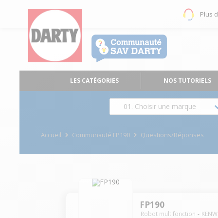
Plus 
LES CATÉGORIES
NOS TUTORIELS
01. Choisir une marque
Accueil
Communauté FP190
Questions/Réponses
FP190
Robot multifonction
KEN