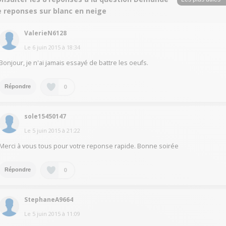
e reponses sur blanc en neige
ValerieN6128
Le
6 juin 2015
à
18:34
Bonjour, je n'ai jamais essayé de battre les oeufs.
0
Répondre
sole15450147
Le
5 juin 2015
à
21:22
Merci à vous tous pour votre reponse rapide. Bonne soirée
0
Répondre
StephaneA9664
Le
5 juin 2015
à
11:09