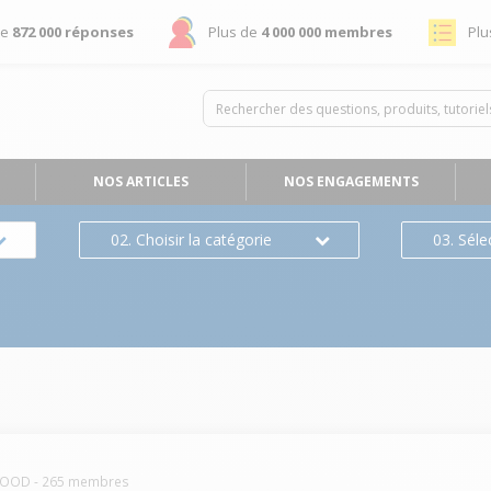
de
872 000 réponses
Plus de
4 000 000 membres
Plu
NOS ARTICLES
NOS ENGAGEMENTS
02. Choisir la catégorie
03. Séle
WOOD
-
265
membres