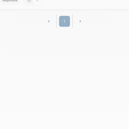
0
Répondre
1