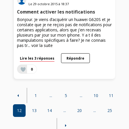
Le
29 octobre 2015
à
18:37
Comment activer les notifications
Bonjour. Je viens d’acquérir un huawei G620S et je
constate que je ne reçois pas de notifications pour
certaines applications, alors que j'en recevais
plusieurs par jour sur mon iphone. Y a t il des
manipulations spécifiques à faire? Je ne connais
pas tr...
voir la suite
Lire les 3 réponses
Répondre
0
1
...
5
...
10
11
12
13
14
...
20
...
25