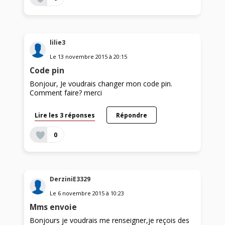
lilie3
Le
13 novembre 2015
à
20:15
Code pin
Bonjour, Je voudrais changer mon code pin.
Comment faire? merci
Lire les 3 réponses
Répondre
0
DerziniE3329
Le
6 novembre 2015
à
10:23
Mms envoie
Bonjours je voudrais me renseigner,je reçois des