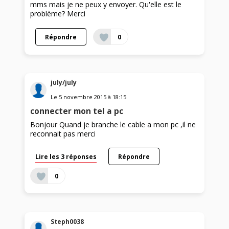
mms mais je ne peux y envoyer. Qu'elle est le
problème? Merci
Répondre
0
july/july
Le
5 novembre 2015
à
18:15
connecter mon tel a pc
Bonjour Quand je branche le cable a mon pc ,il ne
reconnait pas merci
Lire les 3 réponses
Répondre
0
Steph0038