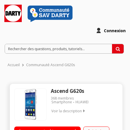
Connexion
Accueil
Communauté Ascend G620s
Ascend G620s
368
membres
Smartphone
HUAWEI
Voir la description
Mobile sous OS Android 4.4 - KitKat - 4G/Ecran tactile 5" (12.7
cm) - IPS 1280 X 720 pixels/Processeur Quad-Core 1,2GHz -