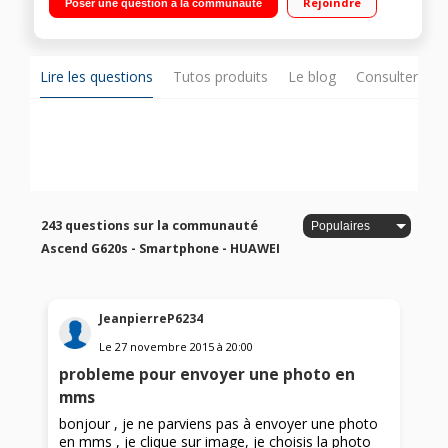
Rejoindre
Poser une question à la communauté
8Go de mémoire - 1Go de RAM/Appareil photo 8 mégapixels -
Vidéo HD
Lire les questions
Tutos produits
Le blog
Consulter sur
243 questions sur la communauté
Ascend G620s - Smartphone - HUAWEI
JeanpierreP6234
Le
27 novembre 2015
à
20:00
probleme pour envoyer une photo en
mms
bonjour , je ne parviens pas à envoyer une photo
en mms , je clique sur image, je choisis la photo