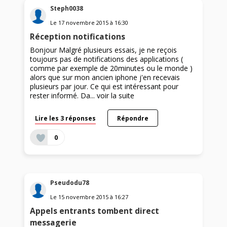
Steph0038
Le
17 novembre 2015
à
16:30
Réception notifications
Bonjour Malgré plusieurs essais, je ne reçois
toujours pas de notifications des applications (
comme par exemple de 20minutes ou le monde )
alors que sur mon ancien iphone j'en recevais
plusieurs par jour. Ce qui est intéressant pour
rester informé. Da...
voir la suite
Lire les 3 réponses
Répondre
0
Pseudodu78
Le
15 novembre 2015
à
16:27
Appels entrants tombent direct
messagerie