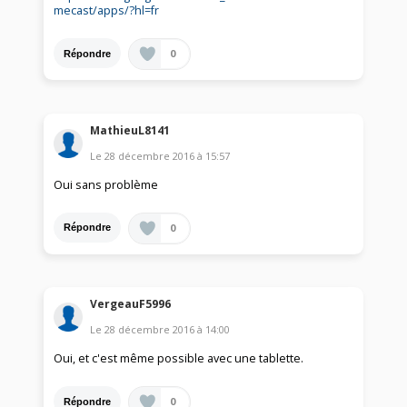
mecast/apps/?hl=fr
0
Répondre
MathieuL8141
Le
28 décembre 2016
à
15:57
Oui sans problème
0
Répondre
VergeauF5996
Le
28 décembre 2016
à
14:00
Oui, et c'est même possible avec une tablette.
0
Répondre