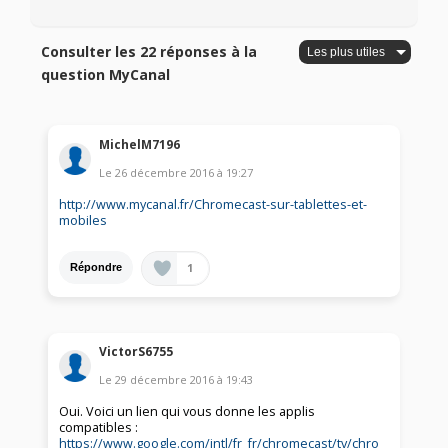
Consulter les 22 réponses à la
question MyCanal
MichelM7196
Le
26 décembre 2016
à
19:27
http://www.mycanal.fr/Chromecast-sur-tablettes-et-
mobiles
1
Répondre
VictorS6755
Le
29 décembre 2016
à
19:43
Oui. Voici un lien qui vous donne les applis
compatibles :
https://www.google.com/intl/fr_fr/chromecast/tv/chro