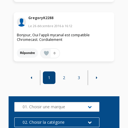
GregoryK2288
Le
26 décembre 2016
à
16:12
Bonjour, Oui l'appli mycanal est compatible
Chromecast. Cordialement
0
Répondre
1
2
3
01. Choisir une marque
02. Choisir la catégorie