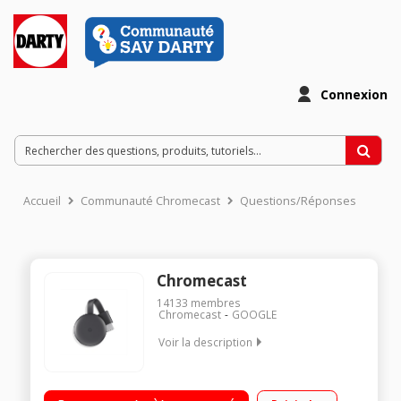
Connexion
Accueil
Communauté Chromecast
Questions/Réponses
Chromecast
14133
membres
Chromecast
GOOGLE
Voir la description
Clé Wifi pour TV Diffuse vos photos, vidéos et musique sur
votre TV Pour PC, Mac, iPhone, smartphone, tablette et iPad