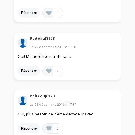
0
Répondre
PoiteauJ8178
Le
26 décembre 2016
à
17:38
Oui! Même le live maintenant.
0
Répondre
PoiteauJ8178
Le
26 décembre 2016
à
17:37
Oui, plus besoin de 2 ème décodeur avec
0
Répondre