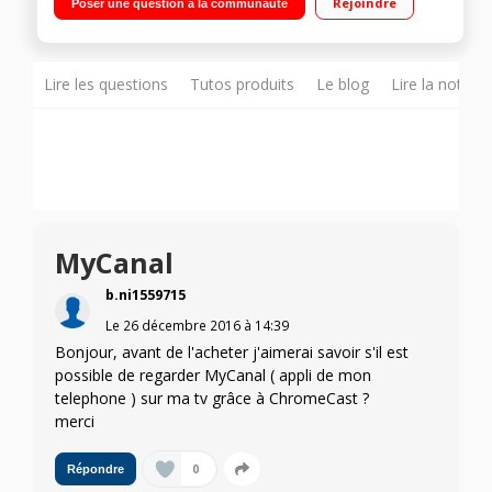
Rejoindre
Poser une question à la communauté
Pilotable avec Google Home
Lire les questions
Tutos produits
Le blog
Lire la notice
MyCanal
b.ni1559715
Le
26 décembre 2016
à
14:39
Bonjour, avant de l'acheter j'aimerai savoir s'il est
possible de regarder MyCanal ( appli de mon
telephone ) sur ma tv grâce à ChromeCast ?
merci
0
Répondre