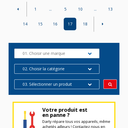
1
...
5
10
...
13
14
15
16
17
18
01. Choisir une marque
02. Choisir la catégorie
03. Sélectionner un produit
Votre produit est
en panne ?
Darty répare tous vos appareils, même
achetés ailleurs ! Contactez nous en