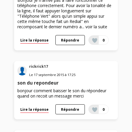
Bonjour Je n'arrive pas à faire fonctionner ce
téléphone correctement. Pour avoir la tonalité de
la ligne, il faut appuyer longuement sur
"Téléphone Vert" alors qu'un simple appui sur
cette même touche fait un Redial" en
recomposant le dernier numéro a...
voir la suite
Lire la réponse
Répondre
0
rickrick17
Le
17 septembre 2015
à
17:25
son du repondeur
bonjour comment baisser le son du répondeur
quand on recoit un message merci
Lire la réponse
Répondre
0