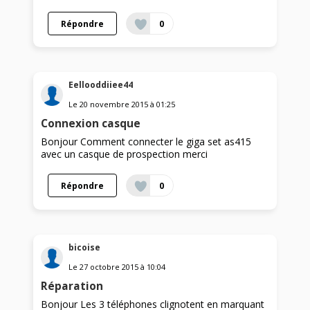
Répondre
0
Eellooddiiee44
Le
20 novembre 2015
à
01:25
Connexion casque
Bonjour Comment connecter le giga set as415
avec un casque de prospection merci
Répondre
0
bicoise
Le
27 octobre 2015
à
10:04
Réparation
Bonjour Les 3 téléphones clignotent en marquant