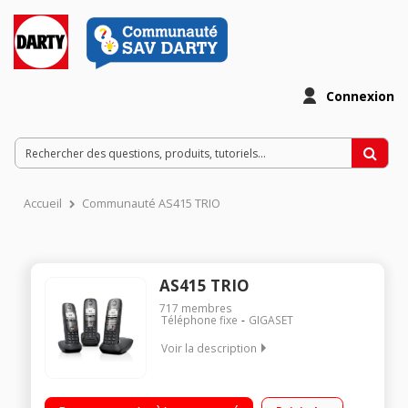
Connexion
Accueil
Communauté AS415 TRIO
AS415 TRIO
717
membres
Téléphone fixe
GIGASET
Voir la description
Trio Sans répondeur Avec mains libres Ecran rétro-éclairé
blanc 4 lignes