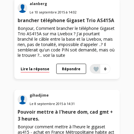
alanberg
Le
10 septembre 2015
à
14:02
brancher téléphone Gigaset Trio AS415A
Bonjour, Comment brancher le téléphone Gigaset
Trio AS415A sur ma Livebox ? J'ai pourtant
branché le câble entre la base et la Livebox, mais
rien, pas de tonalité, impossible d'appeler ..? Il
semblerait qu'un code PIN soit demandé, mais où
le trouver ?...
voir la suite
Lire la réponse
Répondre
0
gihadjime
Le
8 septembre 2015
à
14:31
Pouvoir mettre à l'heure dom, cad gmt +
3 heures.
Bonjour comment mettre à l'heure le gigaset
as415 - achat en France Métropolitaine habite act