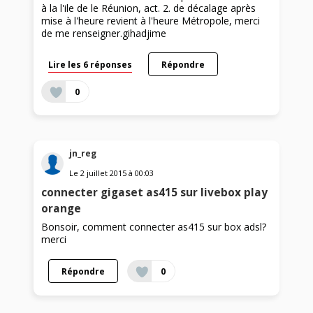
à la l'ile de le Réunion, act. 2. de décalage après
mise à l'heure revient à l'heure Métropole, merci
de me renseigner.gihadjime
Lire les 6 réponses
Répondre
0
jn_reg
Le
2 juillet 2015
à
00:03
connecter gigaset as415 sur livebox play
orange
Bonsoir, comment connecter as415 sur box adsl?
merci
Répondre
0