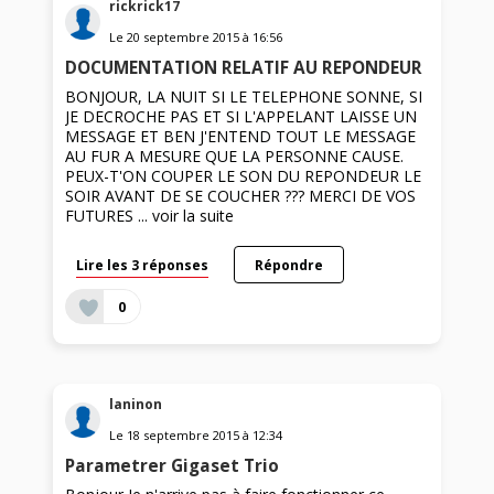
rickrick17
Le
20 septembre 2015
à
16:56
DOCUMENTATION RELATIF AU REPONDEUR
BONJOUR, LA NUIT SI LE TELEPHONE SONNE, SI
JE DECROCHE PAS ET SI L'APPELANT LAISSE UN
MESSAGE ET BEN J'ENTEND TOUT LE MESSAGE
AU FUR A MESURE QUE LA PERSONNE CAUSE.
PEUX-T'ON COUPER LE SON DU REPONDEUR LE
SOIR AVANT DE SE COUCHER ??? MERCI DE VOS
FUTURES ...
voir la suite
Lire les 3 réponses
Répondre
0
laninon
Le
18 septembre 2015
à
12:34
Parametrer Gigaset Trio