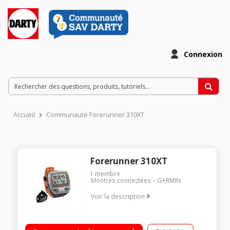
Connexion
Accueil
Communauté Forerunner 310XT
Forerunner 310XT
1
membre
Montres connectées
GARMIN
Voir la description
Vitesse / Distance / Rythme cardiaque Calcul de calories
avancés et ceinture cardiaque 3 fonctions entraînement