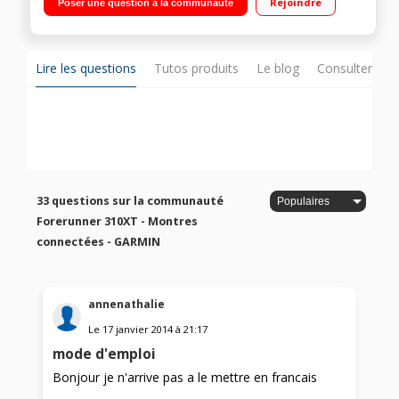
Rejoindre
Poser une question à la communauté
(simple, avancé et personnalisé) Menu et affichage
paramétrables.
Lire les questions
Tutos produits
Le blog
Consulter sur
33 questions sur la communauté
Forerunner 310XT - Montres
connectées - GARMIN
annenathalie
Le
17 janvier 2014
à
21:17
mode d'emploi
Bonjour je n'arrive pas a le mettre en francais