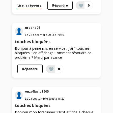
Lire la réponse
Répondre
0
urbana06
Le
26 décembre 2013
à
19:55
touches bloquées
Bonjour à peine mis en service , j'ai " touches
bloquées " en affichage Comment résoudre ce
problème ? Merci par avance
Répondre
0
enzoflavio1605
Le
21 septembre 2013
à
18:20
touches bloquées
Bonjour mon forerunner 310xt affiche à chaque