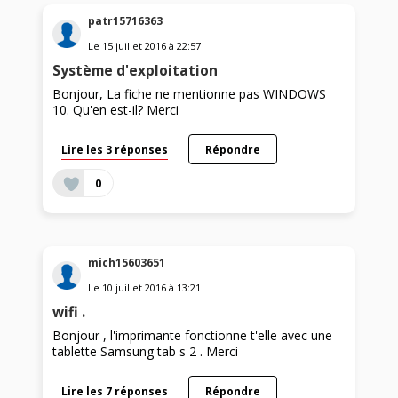
patr15716363
Le
15 juillet 2016
à
22:57
Système d'exploitation
Bonjour, La fiche ne mentionne pas WINDOWS
10. Qu'en est-il? Merci
Lire les 3 réponses
Répondre
0
mich15603651
Le
10 juillet 2016
à
13:21
wifi .
Bonjour , l'imprimante fonctionne t'elle avec une
tablette Samsung tab s 2 . Merci
Lire les 7 réponses
Répondre