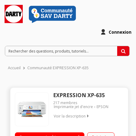
Connexion
Accueil
Communauté EXPRESSION XP-635
EXPRESSION XP-635
217
membres
Imprimante jet d'encre
EPSON
Voir la description
Multifonction Wi-Fi compact Impression, numérisation et copie
Impression mobile - Wi-Fi Direct Deux bacs papier : un bac le