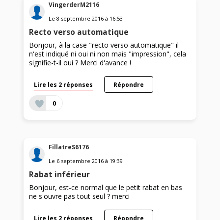
VingerderM2116
Le
8 septembre 2016
à
16:53
Recto verso automatique
Bonjour, à la case "recto verso automatique" il
n'est indiqué ni oui ni non mais "impression", cela
signifie-t-il oui ? Merci d'avance !
Lire les 2 réponses
Répondre
0
FillatreS6176
Le
6 septembre 2016
à
19:39
Rabat inférieur
Bonjour, est-ce normal que le petit rabat en bas
ne s'ouvre pas tout seul ? merci
Lire les 2 réponses
Répondre