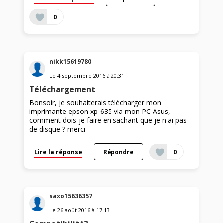
0
nikk15619780
Le
4 septembre 2016
à
20:31
Téléchargement
Bonsoir, je souhaiterais télécharger mon
imprimante epson xp-635 via mon PC Asus,
comment dois-je faire en sachant que je n'ai pas
de disque ? merci
Lire la réponse
Répondre
0
saxo15636357
Le
26 août 2016
à
17:13