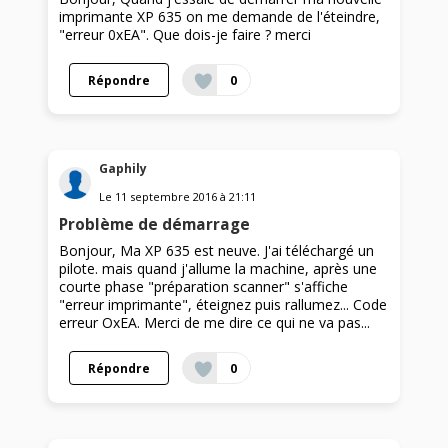
imprimante XP 635 on me demande de l'éteindre,
"erreur 0xEA". Que dois-je faire ? merci
Répondre
0
Gaphily
Le
11 septembre 2016
à
21:11
Problème de démarrage
Bonjour, Ma XP 635 est neuve. J'ai téléchargé un
pilote. mais quand j'allume la machine, après une
courte phase "préparation scanner" s'affiche
"erreur imprimante", éteignez puis rallumez... Code
erreur OxEA. Merci de me dire ce qui ne va pas...
Répondre
0