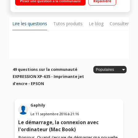
Rejoindre
Poser une question à la communauté
format A4 et un pour le papier photo Écran LCD de 6,8 cm
Navigation claire dans les menus, impression sans PC depuis
une carte mémoire
Lire les questions
Tutos produits
Le blog
Consulter sur
49 questions sur la communauté
EXPRESSION XP-635 - Imprimante jet
d'encre - EPSON
Gaphily
Le
11 septembre 2016
à
21:16
Le démarrage, la connexion avec
l'ordinateur (Mac Book)
Bonjour, Quand j'essaie de démarrer ma nouvelle