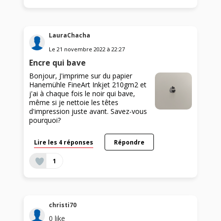
LauraChacha
Le
21 novembre 2022
à
22:27
Encre qui bave
Bonjour, J'imprime sur du papier
Hanemühle FineArt Inkjet 210gm2 et
j'ai à chaque fois le noir qui bave,
même si je nettoie les têtes
d'impression juste avant. Savez-vous
pourquoi?
Lire les 4 réponses
Répondre
1
christi70
0
like