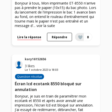
Bonjour à tous, Mon imprimante ET-8550 n'arrive
pas à prendre le papier (10x15) du bac photo. Lors
du lancement de l'impression le bac 1 avance bien
au fond, on entend le rouleau d'entraînement qui
tourne mais le papier n'est pas entraîné et un
message d'...
voir la suite
Lire la réponse
Répondre
8
kory16152656
3
likes
Le
1 octobre 2023
à
18:03
Question résolue
Écran lcd ecotank 8550 bloqué sur
annulation
Bonjour, je suis en train de paramétrer mon
ecotank et 8550 et après avoir annulé une
impression, l'écran lcd est bloqué sur annulation.
J'ai essayé de redémarrer, débrancher, fait