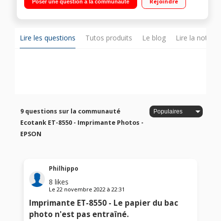
Rejoindre
Poser une question à la communauté
couleur sans marge et photos en noir et blanc au format A3+
Ultra économique, compatible Wi-Fi, Wi-Fi Direct™, Ethernet, et
Apple AirPrint Bacs papier A4 et photo plus deux
alimentations arrière A3+ pour les supports plus épais
Lire les questions
Tutos produits
Le blog
Lire la notice
9 questions sur la communauté
Ecotank ET-8550 - Imprimante Photos -
EPSON
Philhippo
8
likes
Le
22 novembre 2022
à
22:31
Imprimante ET-8550 - Le papier du bac
photo n'est pas entraîné.