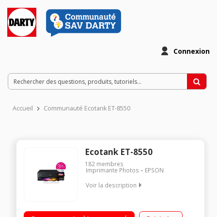
Connexion
Accueil
Communauté Ecotank ET-8550
Ecotank ET-8550
182
membres
Imprimante Photos
EPSON
Voir la description
Imprimante multifonction format A3 +, Impression Recto Verso
(format A4 uniquement) Imprimez de superbes images