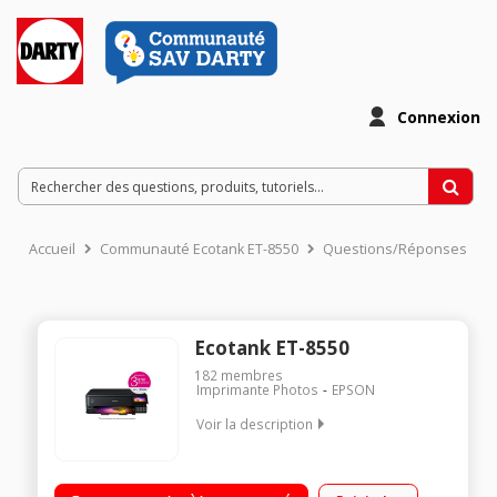
Connexion
Accueil
Communauté Ecotank ET-8550
Questions/Réponses
Ecotank ET-8550
182
membres
Imprimante Photos
EPSON
Voir la description
Imprimante multifonction format A3 +, Impression Recto Verso
(format A4 uniquement) Imprimez de superbes images