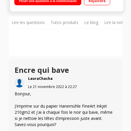
Rejoindre
Poser une question à la communauté
couleur sans marge et photos en noir et blanc au format A3+
Ultra économique, compatible Wi-Fi, Wi-Fi Direct™, Ethernet, et
Apple AirPrint Bacs papier A4 et photo plus deux
alimentations arrière A3+ pour les supports plus épais
Lire les questions
Tutos produits
Le blog
Lire la notice
Encre qui bave
LauraChacha
Le
21 novembre 2022
à
22:27
Bonjour,
J'imprime sur du papier Hanemühle FineArt Inkjet
210gm2 et j'ai à chaque fois le noir qui bave, même
si je nettoie les têtes d'impression juste avant.
Savez-vous pourquoi?