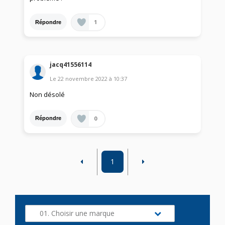
1
Répondre
jacq41556114
Le
22 novembre 2022
à
10:37
Non désolé
0
Répondre
1
01. Choisir une marque