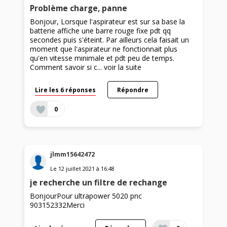
Problème charge, panne
Bonjour, Lorsque l'aspirateur est sur sa base la
batterie affiche une barre rouge fixe pdt qq
secondes puis s'éteint. Par ailleurs cela faisait un
moment que l'aspirateur ne fonctionnait plus
qu'en vitesse minimale et pdt peu de temps.
Comment savoir si c...
voir la suite
Lire les 6 réponses
Répondre
0
jlmm15642472
Le
12 juillet 2021
à
16:48
je recherche un filtre de rechange
BonjourPour ultrapower 5020 pnc
903152332Merci