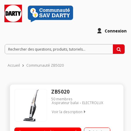
Connexion
Accueil
Communauté ZB5020
ZB5020
50
membres
Aspirateur balai
ELECTROLUX
Voir la description
Fonction : aspiration sol Puissance 21,6 Volts - Autonomie 50
minutes Autonettoyage de la brosse Tête pivotante 180° -