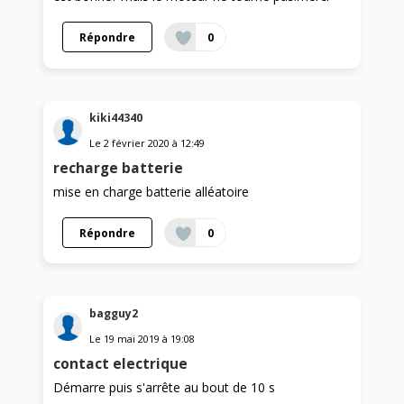
Répondre
0
kiki44340
Le
2 février 2020
à
12:49
recharge batterie
mise en charge batterie alléatoire
Répondre
0
bagguy2
Le
19 mai 2019
à
19:08
contact electrique
Démarre puis s'arrête au bout de 10 s