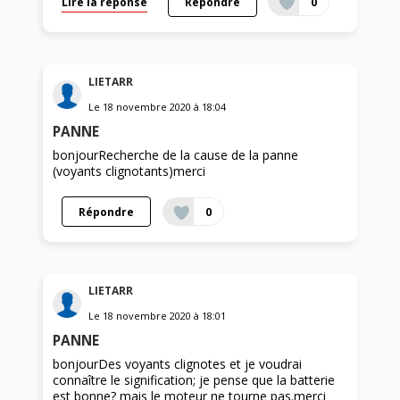
Lire la réponse
Répondre
0
LIETARR
Le
18 novembre 2020
à
18:04
PANNE
bonjourRecherche de la cause de la panne
(voyants clignotants)merci
Répondre
0
LIETARR
Le
18 novembre 2020
à
18:01
PANNE
bonjourDes voyants clignotes et je voudrai
connaître le signification; je pense que la batterie
est bonne? mais le moteur ne tourne pas.merci