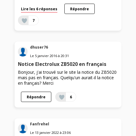
Lire les 6 réponses
Répondre
7
dhuser76
Le
5 janvier 2016
à
20:31
Notice Electrolux ZB5020 en français
Bonjour, j'ai trouvé sur le site la notice du ZB5020
mais pas en français. Quelqu'un aurait-il la notice
en français? Merci
Répondre
6
Fanfrehel
Le
13 janvier 2022
à
23:06