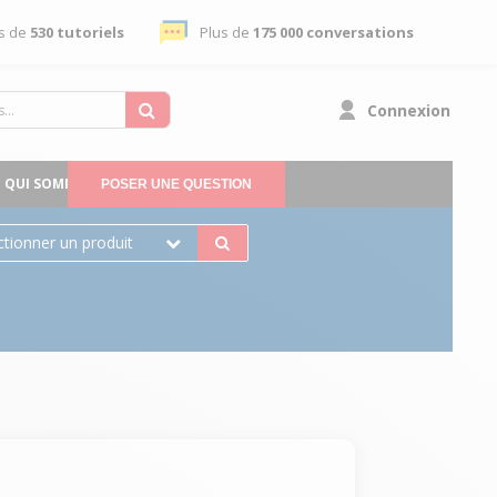
s de
530 tutoriels
Plus de
175 000 conversations
Connexion
QUI SOMMES-NOUS
POSER UNE QUESTION
ctionner un produit