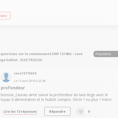
squ'à 1200 tours/min Fonction Auto-Sense
ndre
 questions sur la communauté EWF 1274BA - Lave
nge hublot - ELECTROLUX
vere15775610
Le
17 avril 2016
à
22:58
profondeur
bonsoir‚ J'aurais aimé savoir la profondeur du lave-linge avec le
tuyau d alimentation et le hublot compris. 50cm ? ou plus ? merci
Lire les 13 réponses
Répondre
0