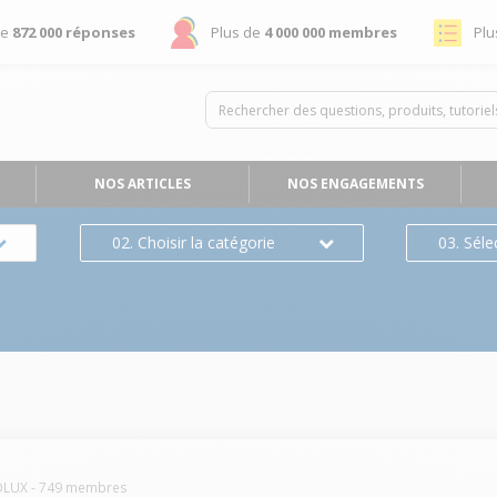
de
872 000 réponses
Plus de
4 000 000 membres
Plu
NOS ARTICLES
NOS ENGAGEMENTS
02. Choisir la catégorie
03. Séle
OLUX
-
749
membres