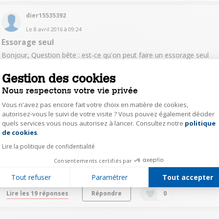
dier15535392
Le
8 avril 2016
à
09:24
Essorage seul
Bonjour, Question bête : est-ce qu'on peut faire un essorage seul
(je suppose que oui, mais est-ce que quelqu'un peut me dire si on
peut essorer sans passer par un programme de lavage) ? Merci
Gestion des cookies
beaucoup.
Nous respectons votre vie privée
Lire les 19 réponses
Répondre
0
Vous n'avez pas encore fait votre choix en matière de cookies,
autorisez-vous le suivi de votre visite ? Vous pouvez également décider
quels services vous nous autorisez à lancer. Consultez notre
politique
Axeptio consent
mich15936627
de cookies
.
Le
9 octobre 2015
à
15:21
Lire la politique de confidentialité
niveau sonore?
Consentements certifiés par
Bonjour, cette machine est elle bruyante à l essorage? merci
Tout refuser
Paramétrer
Tout accepter
Lire les 19 réponses
Répondre
0