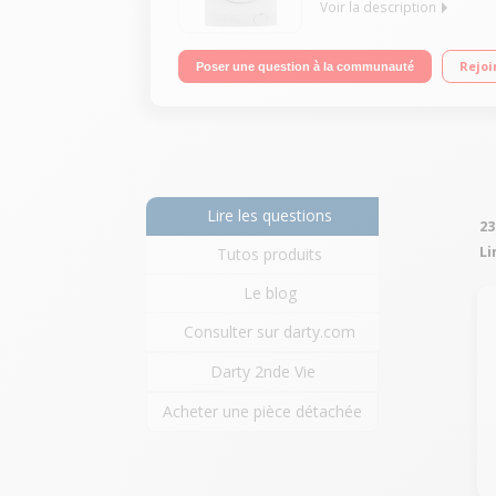
Voir la description
Capacité 7 kg - Classe A+++ Essorage variable ju
Rejoi
Poser une question à la communauté
Lire les questions
23
Li
Tutos produits
Le blog
Consulter sur darty.com
Darty 2nde Vie
Acheter une pièce détachée