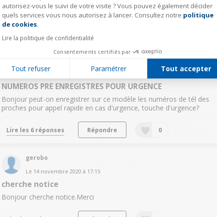
autorisez-vous le suivi de votre visite ? Vous pouvez également décider
Lire les 4 réponses
Répondre
0
quels services vous nous autorisez à lancer. Consultez notre
politique
Axeptio consent
de cookies
.
Lire la politique de confidentialité
mich46544516
Consentements certifiés par
2
likes
Le
22 novembre 2020
à
08:16
Tout refuser
Paramétrer
Tout accepter
Question résolue
NUMEROS PRE ENREGISTRES POUR URGENCE
Bonjour peut-on enregistrer sur ce modèle les numéros de tél des
proches pour appel rapide en cas d'urgence, touche d'urgence?
Lire les 6 réponses
Répondre
0
gerobo
Le
14 novembre 2020
à
17:15
cherche notice
Bonjour cherche notice.Merci