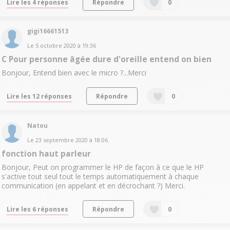
Lire les 4 réponses
Répondre
0
gigi16661513
Le
5 octobre 2020
à
19:36
C Pour personne âgée dure d'oreille entend on bien
Bonjour, Entend bien avec le micro ?...Merci
Lire les 12 réponses
Répondre
0
Natou
Le
23 septembre 2020
à
18:06
fonction haut parleur
Bonjour, Peut on programmer le HP de façon à ce que le HP
s'active tout seul tout le temps automatiquement à chaque
communication (en appelant et en décrochant ?) Merci.
Lire les 6 réponses
Répondre
0