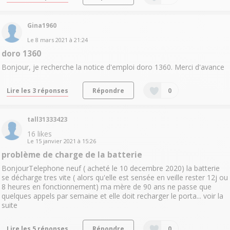
Gina1960
Le
8 mars 2021
à
21:24
doro 1360
Bonjour, je recherche la notice d'emploi doro 1360. Merci d'avance
Lire les 3 réponses
Répondre
0
tall31333423
16
likes
Le
15 janvier 2021
à
15:26
problème de charge de la batterie
BonjourTelephone neuf ( acheté le 10 decembre 2020) la batterie
se décharge tres vite ( alors qu'elle est sensée en veille rester 12j ou
8 heures en fonctionnement) ma mère de 90 ans ne passe que
quelques appels par semaine et elle doit recharger le porta...
voir la
suite
Lire les 5 réponses
Répondre
0