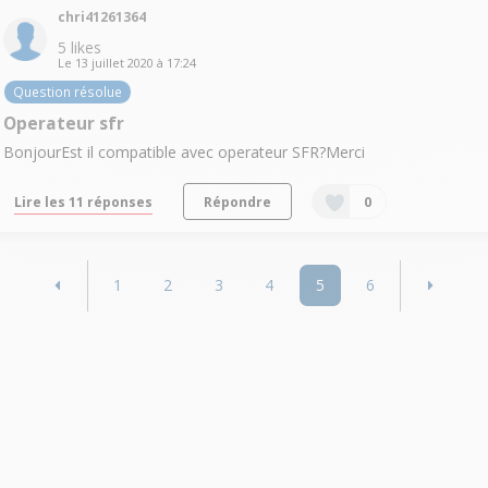
chri41261364
5
likes
Le
13 juillet 2020
à
17:24
Question résolue
Operateur sfr
BonjourEst il compatible avec operateur SFR?Merci
Lire les 11 réponses
Répondre
0
1
2
3
4
5
6