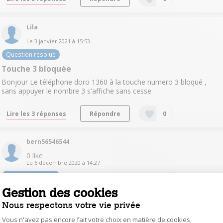
Lila
Le
3 janvier 2021
à
15:53
Question résolue
Touche 3 bloquée
Bonjour Le téléphone doro 1360 à la touche numero 3 bloqué ,
sans appuyer le nombre 3 s'affiche sans cesse
Lire les 3 réponses
Répondre
0
bern56546544
0
like
Le
6 décembre 2020
à
14:27
Question résolue
Gestion des cookies
blocage clavier
bjr est il possible de bloquer le clavier afin d'éviter des erreurs lors
Nous respectons votre vie privée
de transports dans une poche etc ..merci
Vous n'avez pas encore fait votre choix en matière de cookies,