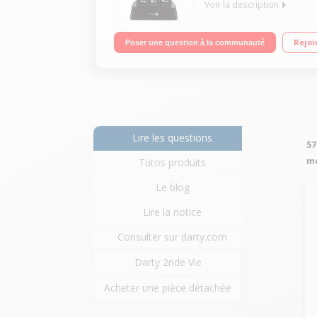
Voir la description
"Ecran 2.4"" - 240x320 pixels Slot micro SD Blueto
Rejoi
Poser une question à la communauté
Lire les questions
57
mo
Tutos produits
Le blog
Lire la notice
Consulter sur darty.com
Darty 2nde Vie
Acheter une pièce détachée