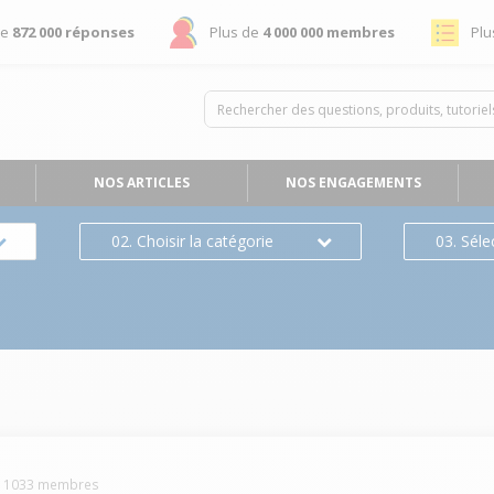
de
872 000 réponses
Plus de
4 000 000 membres
Plu
NOS ARTICLES
NOS ENGAGEMENTS
02. Choisir la catégorie
03. Séle
-
1033
membres