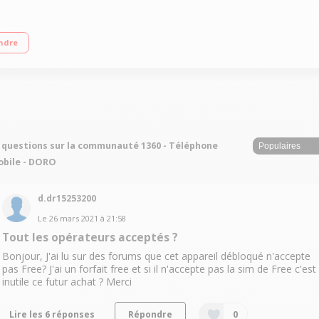
oth - Radio FM Double SIM"
ndre
 questions sur la communauté 1360 - Téléphone
bile - DORO
d.dr15253200
Le
26 mars 2021
à
21:58
Tout les opérateurs acceptés ?
Bonjour, J'ai lu sur des forums que cet appareil débloqué n'accepte
pas Free? J'ai un forfait free et si il n'accepte pas la sim de Free c'est
inutile ce futur achat ? Merci
Lire les 6 réponses
Répondre
0