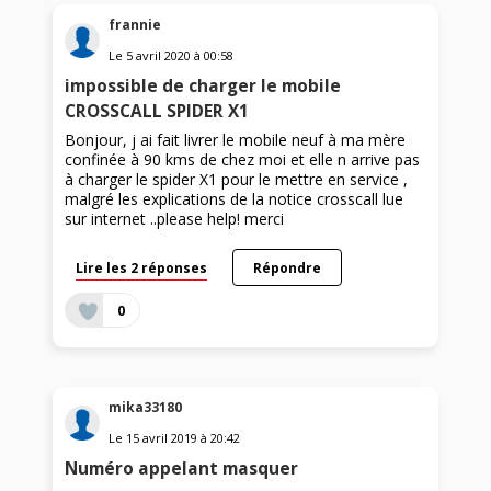
frannie
Le
5 avril 2020
à
00:58
impossible de charger le mobile
CROSSCALL SPIDER X1
Bonjour, j ai fait livrer le mobile neuf à ma mère
confinée à 90 kms de chez moi et elle n arrive pas
à charger le spider X1 pour le mettre en service ,
malgré les explications de la notice crosscall lue
sur internet ..please help! merci
Lire les 2 réponses
Répondre
0
mika33180
Le
15 avril 2019
à
20:42
Numéro appelant masquer