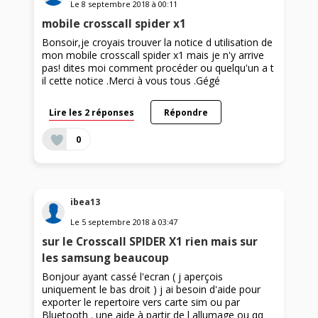
Le
8 septembre 2018
à
00:11
mobile crosscall spider x1
Bonsoir,je croyais trouver la notice d utilisation de
mon mobile crosscall spider x1 mais je n'y arrive
pas! dites moi comment procéder ou quelqu'un a t
il cette notice .Merci à vous tous .Gégé
Lire les 2 réponses
Répondre
0
ibea13
Le
5 septembre 2018
à
03:47
sur le Crosscall SPIDER X1 rien mais sur
les samsung beaucoup
Bonjour ayant cassé l'ecran ( j aperçois
uniquement le bas droit ) j ai besoin d'aide pour
exporter le repertoire vers carte sim ou par
Bluetooth . une aide à partir de l allumage ou qq