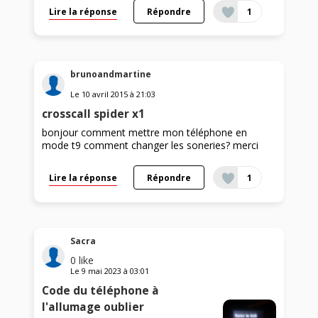
Lire la réponse
Répondre
1
brunoandmartine
Le
10 avril 2015
à
21:03
crosscall spider x1
bonjour comment mettre mon téléphone en
mode t9 comment changer les soneries? merci
Lire la réponse
Répondre
1
Sacra
0
like
Le
9 mai 2023
à
03:01
Code du téléphone à
l'allumage oublier