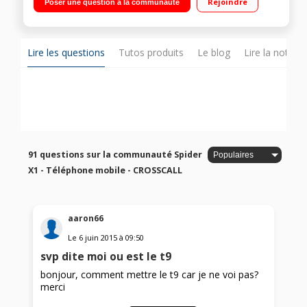
Rejoindre
Poser une question à la communauté
SIM"
Lire les questions
Tutos produits
Le blog
Lire la notice
91 questions sur la communauté Spider
X1 - Téléphone mobile - CROSSCALL
aaron66
Le
6 juin 2015
à
09:50
svp dite moi ou est le t9
bonjour, comment mettre le t9 car je ne voi pas?
merci