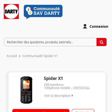
Connexion
Accueil
Communauté Spider X1
Spider X1
238
membres
Téléphone mobile
CROSSCALL
Voir la description
"Téléphone étanche - Résistant IP67 Ecran 1,77"" - 128x160
pixels 262000 couleurs Appareil photo 0,3 mégapixels Double