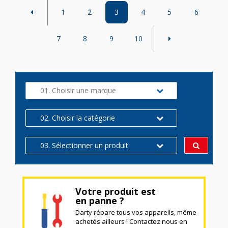
1
2
3
4
5
6
7
8
9
10
01. Choisir une marque
02. Choisir la catégorie
03. Sélectionner un produit
Votre produit est
en panne ?
Darty répare tous vos appareils, même
achetés ailleurs ! Contactez nous en