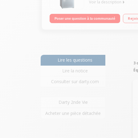
Voir la description
79 bouteilles - Classe G 8 clayettes bois - 2 zone
Rejoi
Poser une question à la communauté
Lire les questions
3 
Éq
Lire la notice
Consulter sur darty.com
Darty 2nde Vie
Acheter une pièce détachée