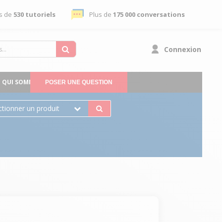
s de
530 tutoriels
Plus de
175 000 conversations
Connexion
QUI SOMMES-NOUS
POSER UNE QUESTION
ctionner un produit