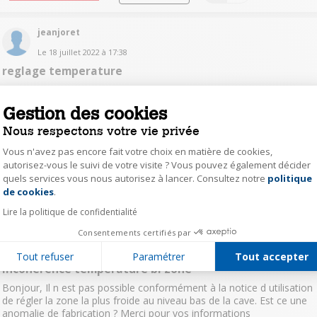
jeanjoret
Le
18 juillet 2022
à
17:38
reglage temperature
BonjourJe viens de faire l'acquisition d'une cave CAVISS référence
C279TBE4. Il est indiqué sur la notice que les vins blancs sont en
Gestion des cookies
partie basse et les rouges en haut.Dans les réglages de T° je régle
le haut à 18 degrés et quand j'essaie de régler le ba...
voir la suite
Nous respectons votre vie privée
Vous n'avez pas encore fait votre choix en matière de cookies,
Lire les 5 réponses
Répondre
0
autorisez-vous le suivi de votre visite ? Vous pouvez également décider
quels services vous nous autorisez à lancer. Consultez notre
politique
Axeptio consent
de cookies
.
carl13311524
Lire la politique de confidentialité
0
like
Le
29 mai 2022
à
17:44
Consentements certifiés par
Question résolue
Tout refuser
Paramétrer
Tout accepter
Incohérence température bi zone
Bonjour, Il n est pas possible conformément à la notice d utilisation
de régler la zone la plus froide au niveau bas de la cave. Est ce une
anomalie de fabrication ? Merci pour vos informations