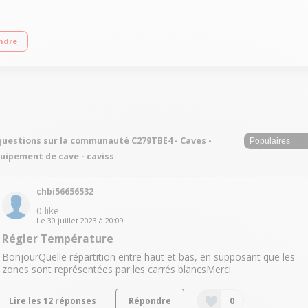
s de température Système anti-vibration - 41dB Dimensions HxLxP : 128,5 x 48 x
ndre
questions sur la communauté C279TBE4 - Caves -
uipement de cave - caviss
chbi56656532
0
like
Le
30 juillet 2023
à
20:09
Régler Température
BonjourQuelle répartition entre haut et bas, en supposant que les
zones sont représentées par les carrés blancsMerci
Lire les 12 réponses
Répondre
0