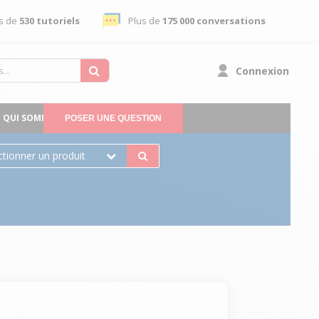
s de
530 tutoriels
Plus de
175 000 conversations
Connexion
QUI SOMMES-NOUS
POSER UNE QUESTION
ctionner un produit