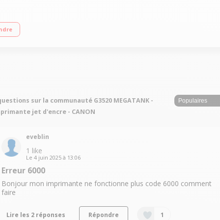
servoir d'encre rechargeable Résolution d'impression maximale 4 800 x 1 200
ndre
loud Link Rechargez les réservoirs d'encre facilement à l'aide de bouteilles s
questions sur la communauté G3520 MEGATANK -
primante jet d'encre - CANON
eveblin
1
like
Le
4 juin 2025
à
13:06
Erreur 6000
Bonjour mon imprimante ne fonctionne plus code 6000 comment
faire
Lire les 2 réponses
Répondre
1