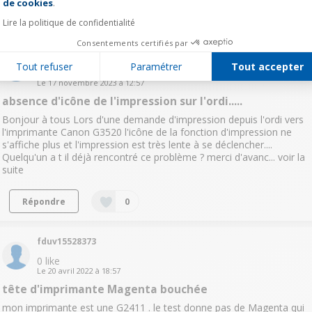
de cookies
.
Répondre
0
Lire la politique de confidentialité
Consentements certifiés par
Clpetit
Tout refuser
Paramétrer
Tout accepter
0
like
Le
17 novembre 2023
à
12:57
absence d'icône de l'impression sur l'ordi.....
Bonjour à tous Lors d'une demande d'impression depuis l'ordi vers
l'imprimante Canon G3520 l'icône de la fonction d'impression ne
s'affiche plus et l'impression est très lente à se déclencher....
Quelqu'un a t il déjà rencontré ce problème ? merci d'avanc...
voir la
suite
Répondre
0
fduv15528373
0
like
Le
20 avril 2022
à
18:57
tête d'imprimante Magenta bouchée
mon imprimante est une G2411 . le test donne pas de Magenta qui