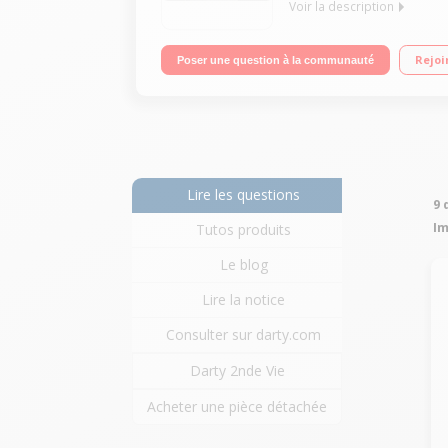
Voir la description
Imprimante multifonction d'entrée de gamme à ré
Rejoi
Poser une question à la communauté
au Cloud via l'application Canon PRINT et PIXMA C
Lire les questions
9 
Im
Tutos produits
Le blog
Lire la notice
Consulter sur darty.com
Darty 2nde Vie
Acheter une pièce détachée