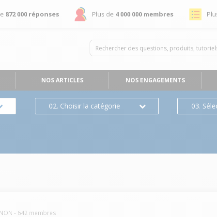
de
872 000 réponses
Plus de
4 000 000 membres
Plu
NOS ARTICLES
NOS ENGAGEMENTS
02. Choisir la catégorie
03. Séle
NON
-
642
membres