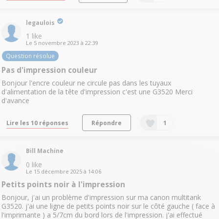
legaulois
1
like
Le
5 novembre 2023
à
22:39
Question résolue
Pas d'impression couleur
Bonjour l'encre couleur ne circule pas dans les tuyaux
d'alimentation de la tête d'impression c'est une G3520 Merci
d'avance
Lire les 10 réponses
Répondre
1
Bill Machine
0
like
Le
15 décembre 2025
à
14:06
Petits points noir à l'impression
Bonjour, j'ai un problème d'impression sur ma canon multitank
G3520. j'ai une ligne de petits points noir sur le côté gauche ( face à
l'imprimante ) a 5/7cm du bord lors de l'impression. j'ai effectué