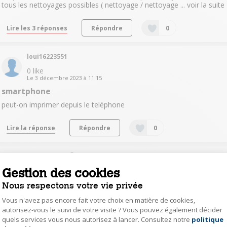
tous les nettoyages possibles ( nettoyage / nettoyage ...
voir la suite
Lire les 3 réponses
Répondre
0
loui16223551
0
like
Le
3 décembre 2023
à
11:15
smartphone
peut-on imprimer depuis le teléphone
Lire la réponse
Répondre
0
vivi46661155
Gestion des cookies
1
like
Le
20 novembre 2023
à
18:16
Nous respectons votre vie privée
cartouces encre
Vous n'avez pas encore fait votre choix en matière de cookies,
Bonjour,Peut-on utiliser de l'encre compatible d'autres marques?
autorisez-vous le suivi de votre visite ? Vous pouvez également décider
Merci
quels services vous nous autorisez à lancer. Consultez notre
politique
Axeptio consent