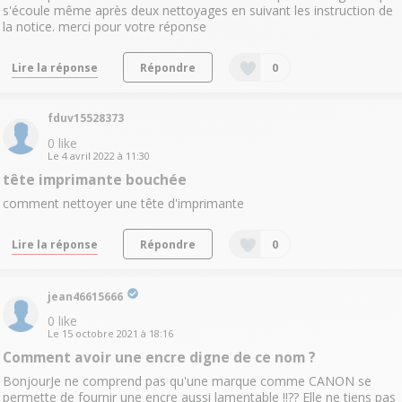
s'écoule même après deux nettoyages en suivant les instruction de
la notice. merci pour votre réponse
Lire la réponse
Répondre
0
fduv15528373
0
like
Le
4 avril 2022
à
11:30
tête imprimante bouchée
comment nettoyer une tête d'imprimante
Lire la réponse
Répondre
0
jean46615666
0
like
Le
15 octobre 2021
à
18:16
Comment avoir une encre digne de ce nom ?
BonjourJe ne comprend pas qu'une marque comme CANON se
permette de fournir une encre aussi lamentable !!?? Elle ne tiens pas