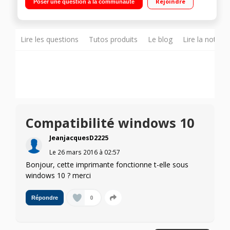
Rejoindre
Poser une question à la communauté
Bureautique
Lire les questions
Tutos produits
Le blog
Lire la notice
Compatibilité windows 10
JeanjacquesD2225
Le
26 mars 2016
à
02:57
Bonjour, cette imprimante fonctionne t-elle sous
windows 10 ? merci
0
Répondre