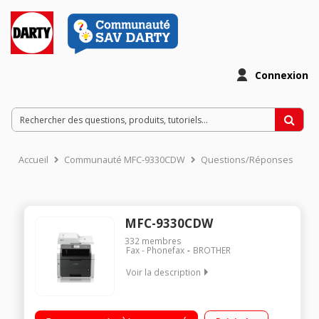
Connexion
Accueil
Communauté MFC-9330CDW
Questions/Réponses
MFC-9330CDW
332
membres
Fax - Phonefax
BROTHER
Voir la description
Imprimante multifonction laser couleur 4 cartouches séparées
Bac papier de 250 feuilles Recto / Verso automatique -