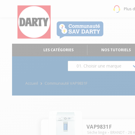
Plus 
LES CATÉGORIES
NOS TUTORIELS
01. Choisir une marque
Accueil
Communauté VAP9831F
VAP9831F
Sèche linge
BRANDT
-
28
m