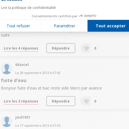
Demande de précisions sur le séche linge BRANDT
VAP9831F svp ?
Lire la politique de confidentialité
Bonjour, Je projette d'acheter d'ici peu ce modèle mais j'ai encore
Consentements certifiés par
quelques interrogation concernant : Le mode vapeur est-il vraiment
efficace pour "éviter" le repassage ? Quel mode choisir :
Tout refuser
Paramétrer
Tout accepter
condensation ou évacuation et est-il possible de le branche...
voir la
suite
Lire les 4 réponses
Répondre
0
0daniel
Le
28 septembre 2013
à
07:42
fuite d'eau
Bonjour fuite d'eau et bac reste vide Merci par avance
Lire les 3 réponses
Répondre
0
jmd1951
Le
17 septembre 2013
à
01:05