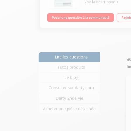
Voir la description
Capacité 9 kg - Condensation / Séchage électron
Rejoi
Poser une question à la communauté
Lire les questions
45
li
Tutos produits
Le blog
Consulter sur darty.com
Darty 2nde Vie
Acheter une pièce détachée