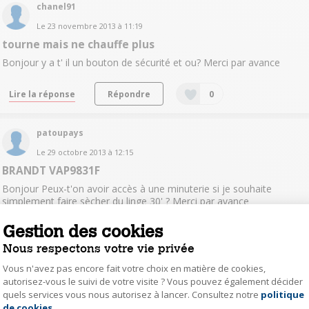
chanel91
Le
23 novembre 2013
à
11:19
tourne mais ne chauffe plus
Bonjour y a t' il un bouton de sécurité et ou? Merci par avance
Lire la réponse
Répondre
0
patoupays
Le
29 octobre 2013
à
12:15
BRANDT VAP9831F
Bonjour Peux-t'on avoir accès à une minuterie si je souhaite
simplement faire sècher du linge 30' ? Merci par avance
Gestion des cookies
Lire les 2 réponses
Répondre
0
Nous respectons votre vie privée
Vous n'avez pas encore fait votre choix en matière de cookies,
manoli77
autorisez-vous le suivi de votre visite ? Vous pouvez également décider
Le
19 octobre 2013
à
14:05
quels services vous nous autorisez à lancer. Consultez notre
politique
Axeptio consent
de cookies
.