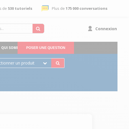
s de
530 tutoriels
Plus de
175 000 conversations
Connexion
QUI SOMMES-NOUS
POSER UNE QUESTION
ctionner un produit