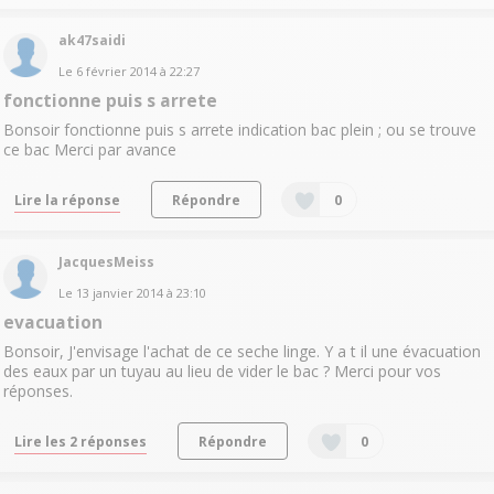
ak47saidi
Le
6 février 2014
à
22:27
fonctionne puis s arrete
Bonsoir fonctionne puis s arrete indication bac plein ; ou se trouve
ce bac Merci par avance
Lire la réponse
Répondre
0
JacquesMeiss
Le
13 janvier 2014
à
23:10
evacuation
Bonsoir, J'envisage l'achat de ce seche linge. Y a t il une évacuation
des eaux par un tuyau au lieu de vider le bac ? Merci pour vos
réponses.
Lire les 2 réponses
Répondre
0