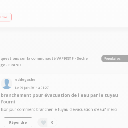
ique par sondes / Démarrage automatique en heures creuses / Défroissage va
ndre
 questions sur la communauté VAP9831F - Sèche
nge - BRANDT
eddegache
Le
29 juin 2014
à
01:27
branchement pour évacuation de l'eau par le tuyau
fourni
Bonjour comment brancher le tuyau d'évacuation d'eau? merci
Répondre
0