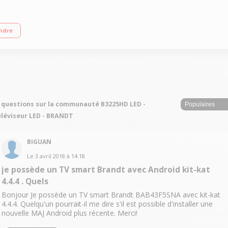
Direct / Port USB mutimédia (photo, musique et vidéo) / Fonction Enregistremen
ndre
 questions sur la communauté B3225HD LED -
léviseur LED - BRANDT
BIGUAN
Le
3 avril 2018
à
14:18
je possède un TV smart Brandt avec Android kit-kat
4.4.4 . Quels
Bonjour Je possède un TV smart Brandt BAB43F5SNA avec kit-kat
4.4.4. Quelqu'un pourrait-il me dire s'il est possible d'installer une
nouvelle MAJ Android plus récente. Merci!