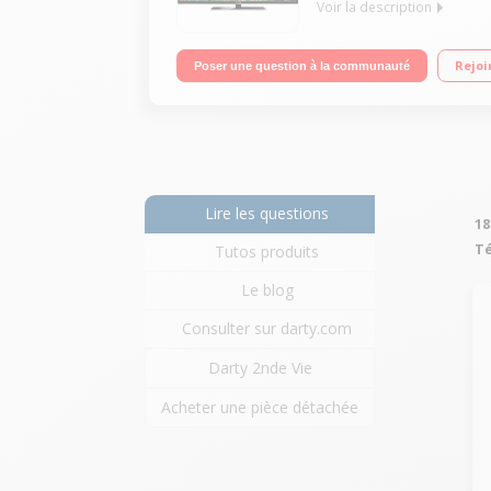
Voir la description
Ecran de 80 cm (32") - HDTV / Rétro-éclairage LED 
Rejoi
Poser une question à la communauté
Lire les questions
18
Té
Tutos produits
Le blog
Consulter sur darty.com
Darty 2nde Vie
Acheter une pièce détachée