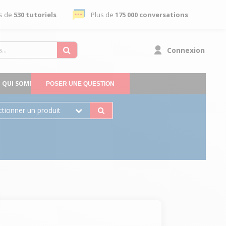
s de
530 tutoriels
Plus de
175 000 conversations
Connexion
QUI SOMMES-NOUS
POSER UNE QUESTION
ctionner un produit