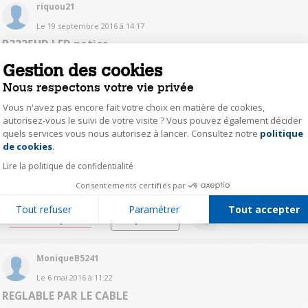
riquou21
Le
19 septembre 2016
à
14:17
B3225HD LED notice
Bonjour, je cherche le MODE EMPLOI Merci
Gestion des cookies
Nous respectons votre vie privée
Lire les 2 réponses
Répondre
0
Vous n'avez pas encore fait votre choix en matière de cookies,
autorisez-vous le suivi de votre visite ? Vous pouvez également décider
ibgelmas
quels services vous nous autorisez à lancer. Consultez notre
politique
Axeptio consent
de cookies
.
Le
10 juin 2016
à
21:00
Lire la politique de confidentialité
brandt tv 32225
Consentements certifiés par
Bonjour, je cherche notice d'emploi de ce produit, merci d'avance
Tout refuser
Paramétrer
Tout accepter
Lire les 3 réponses
Répondre
0
MoniqueB5241
Le
6 mai 2016
à
11:22
REGLABLE PAR LE CABLE