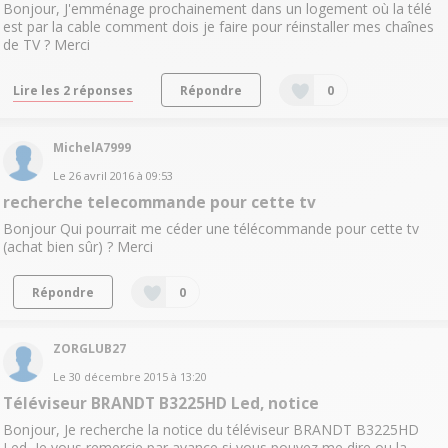
Bonjour, J'emménage prochainement dans un logement où la télé
est par la cable comment dois je faire pour réinstaller mes chaînes
de TV ? Merci
Lire les 2 réponses
Répondre
0
MichelA7999
Le
26 avril 2016
à
09:53
recherche telecommande pour cette tv
Bonjour Qui pourrait me céder une télécommande pour cette tv
(achat bien sûr) ? Merci
Répondre
0
ZORGLUB27
Le
30 décembre 2015
à
13:20
Téléviseur BRANDT B3225HD Led, notice
Bonjour, Je recherche la notice du téléviseur BRANDT B3225HD
Led, Je vous remercie par avance si vous pouvez me dire ou la