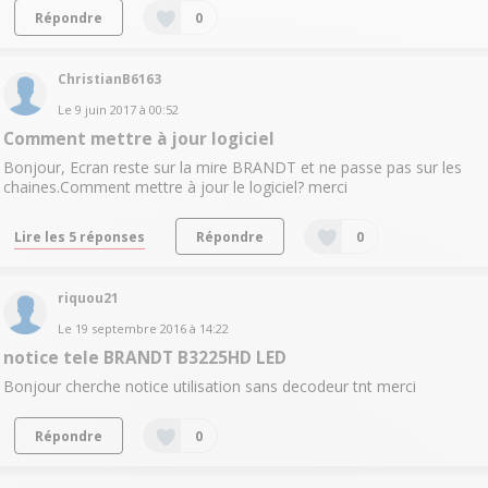
Répondre
0
ChristianB6163
Le
9 juin 2017
à
00:52
Comment mettre à jour logiciel
Bonjour, Ecran reste sur la mire BRANDT et ne passe pas sur les
chaines.Comment mettre à jour le logiciel? merci
Lire les 5 réponses
Répondre
0
riquou21
Le
19 septembre 2016
à
14:22
notice tele BRANDT B3225HD LED
Bonjour cherche notice utilisation sans decodeur tnt merci
Répondre
0