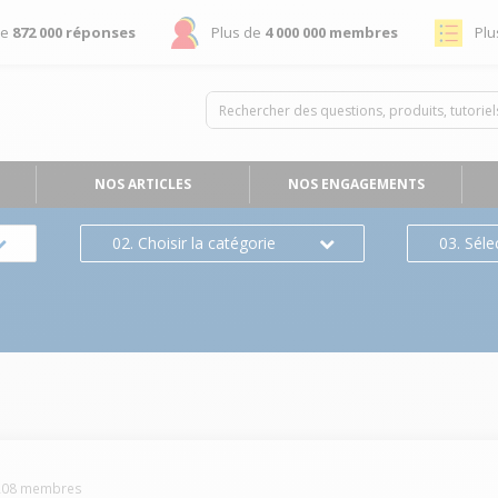
de
872 000 réponses
Plus de
4 000 000 membres
Plu
NOS ARTICLES
NOS ENGAGEMENTS
02. Choisir la catégorie
03. Séle
208
membres