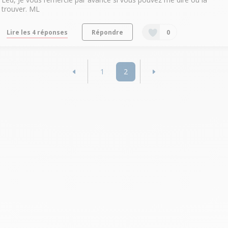
trouver. ML
Lire les 4 réponses
Répondre
0
1
2