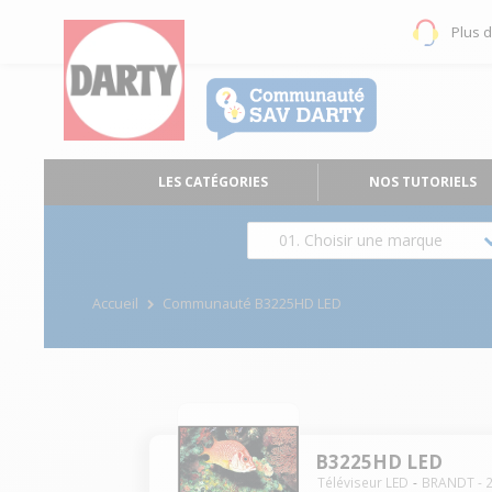
Plus 
LES CATÉGORIES
NOS TUTORIELS
01. Choisir une marque
Accueil
Communauté B3225HD LED
B3225HD LED
Téléviseur LED
BRANDT
-