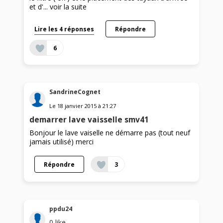
et d'...
voir la suite
Lire les 4 réponses
Répondre
6
SandrineCognet
Le
18 janvier 2015
à
21:27
demarrer lave vaisselle smv41
Bonjour le lave vaiselle ne démarre pas (tout neuf
jamais utilisé) merci
Répondre
3
ppdu24
0
like