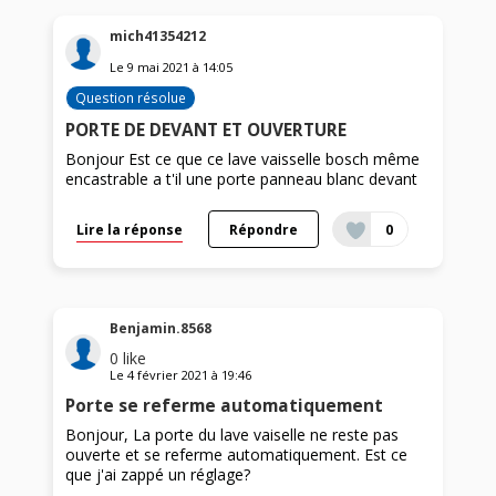
mich41354212
Le
9 mai 2021
à
14:05
Question résolue
PORTE DE DEVANT ET OUVERTURE
Bonjour Est ce que ce lave vaisselle bosch même
encastrable a t'il une porte panneau blanc devant
Lire la réponse
Répondre
0
Benjamin.8568
0
like
Le
4 février 2021
à
19:46
Porte se referme automatiquement
Bonjour, La porte du lave vaiselle ne reste pas
ouverte et se referme automatiquement. Est ce
que j'ai zappé un réglage?