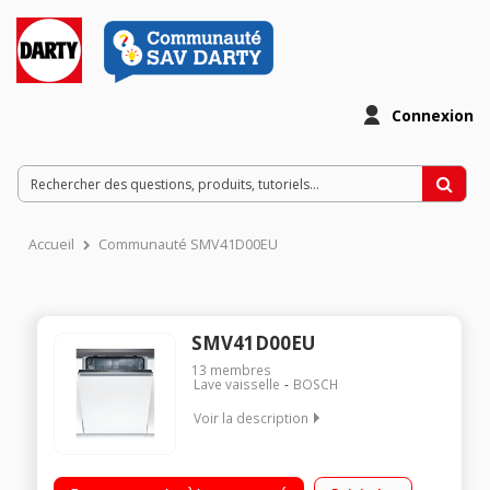
Connexion
Accueil
Communauté SMV41D00EU
SMV41D00EU
13
membres
Lave vaisselle
BOSCH
Voir la description
Classe énergétique A+ Consommation d'eau : 3300 L / an 12
couverts - Niveau sonore 48 dB Départ différé 3-6-9 heures