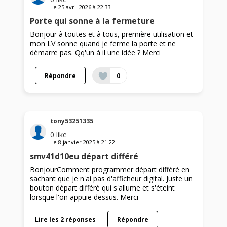
Le
25 avril 2026
à
22:33
Porte qui sonne à la fermeture
Bonjour à toutes et à tous, première utilisation et
mon LV sonne quand je ferme la porte et ne
démarre pas. Qq'un à il une idée ? Merci
Répondre
0
tony53251335
0
like
Le
8 janvier 2025
à
21:22
smv41d10eu départ différé
BonjourComment programmer départ différé en
sachant que je n'ai pas d'afficheur digital. Juste un
bouton départ différé qui s'allume et s'éteint
lorsque l'on appuie dessus. Merci
Lire les 2 réponses
Répondre