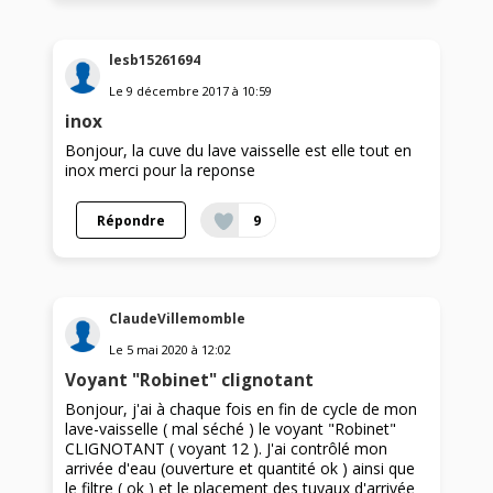
lesb15261694
Le
9 décembre 2017
à
10:59
inox
Bonjour, la cuve du lave vaisselle est elle tout en
inox merci pour la reponse
Répondre
9
ClaudeVillemomble
Le
5 mai 2020
à
12:02
Voyant "Robinet" clignotant
Bonjour, j'ai à chaque fois en fin de cycle de mon
lave-vaisselle ( mal séché ) le voyant "Robinet"
CLIGNOTANT ( voyant 12 ). J'ai contrôlé mon
arrivée d'eau (ouverture et quantité ok ) ainsi que
le filtre ( ok ) et le placement des tuyaux d'arrivée