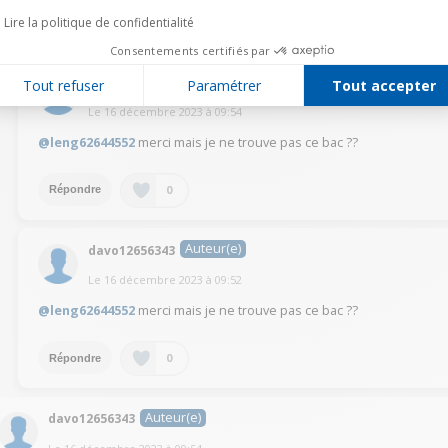
Lire la politique de confidentialité
0
Répondre
Consentements certifiés par
Auteur(e)
davo12656343
Tout refuser
Paramétrer
Tout accepter
Le
16 décembre 2023
à
09:54
@leng62644552
merci mais je ne trouve pas ce bac ??
0
Répondre
Auteur(e)
davo12656343
Le
16 décembre 2023
à
09:52
@leng62644552
merci mais je ne trouve pas ce bac ??
0
Répondre
Auteur(e)
davo12656343