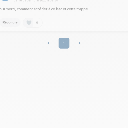
Le
16 décembre 2023
à
09:54
oui merci, comment accéder à ce bac et cette trappe........
0
Répondre
1