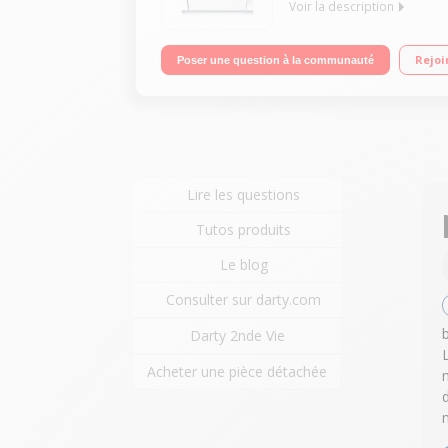
Voir la description
Classe énergétique A+ Consommation d'eau : 3300 
Rejoi
Poser une question à la communauté
Lire les questions
Tutos produits
Le blog
Consulter sur darty.com
Darty 2nde Vie
Acheter une pièce détachée