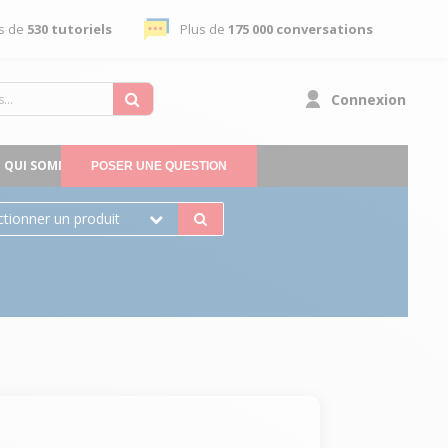
s de
530 tutoriels
Plus de
175 000 conversations
Connexion
QUI SOMMES-NOUS
POSER UNE QUESTION
ctionner un produit