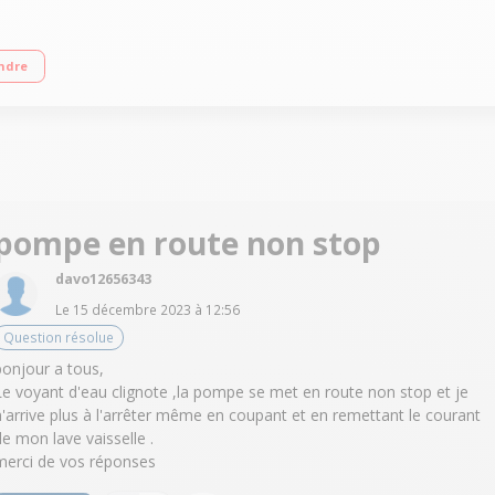
L / an 12 couverts - Niveau sonore 48 dB Départ différé 3-6-9 heures
ndre
pompe en route non stop
davo12656343
Le
15 décembre 2023
à
12:56
Question résolue
bonjour a tous,
Le voyant d'eau clignote ,la pompe se met en route non stop et je
n'arrive plus à l'arrêter même en coupant et en remettant le courant
de mon lave vaisselle .
merci de vos réponses