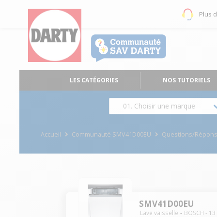
Plus 
LES CATÉGORIES
NOS TUTORIELS
01. Choisir une marque
Accueil
Communauté SMV41D00EU
Questions/Répon
SMV41D00EU
Lave vaisselle
BOSCH
-
13