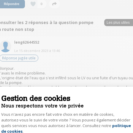
0
Répondre
onsulter les 2 réponses à la question pompe
n route non stop
leng62644552
Le
15 décembre 2023
à
13:46
Réponse jugée utile
Bonjour.
J'avais le même problème.
L'origine était de l'eau qui s'est infiltré sous le LV ou une fuite d'un tuyau o
de la pompe.
Dans la partie inférieur, sous le bloc central avec la pompe il y a un bac de
rétention ou il y a un contact avec un flotteur. Si de l'eau s'infiltre dans la
Gestion des cookies
partie basse, cela met le LV en défaut.
Il faut retirer la trappe sous la porte avant pour y accéder, à l'aide d'un
Nous respectons votre vie privée
aspirateur vous pouvez assécher ce bac qui a 2 cm de haut.
Chez moi cela a bien fonctionné et la machine en la débranchant est
Vous n'avez pas encore fait votre choix en matière de cookies,
repartit.
autorisez-vous le suivi de votre visite ? Vous pouvez également décider
La question sera alors d'où vient l'eau si c'est bien ce défaut.
quels services vous nous autorisez à lancer. Consultez notre
politique
Bon courage.
Axeptio consent
de cookies
.