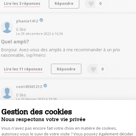
Lire les 3 réponses
Répondre
0
phanie1412
0
like
Le
29 décembre 2022
à
16:36
Quel ampli?
Bonjour. Avez-vous des amplis à me recommander à un prix
raisonnable, svp?merci
Lire les 11 réponses
Répondre
0
cont45561213
0
like
Le
10 février 2022
à
23:39
Ampli indispensable?
Gestion des cookies
Bonjour Faut il un ampli ou 2 enceinte suffisantes en directe merci
Nous respectons votre vie privée
Vous n'avez pas encore fait votre choix en matière de cookies,
Répondre
0
autorisez-vous le suivi de votre visite ? Vous pouvez également décider