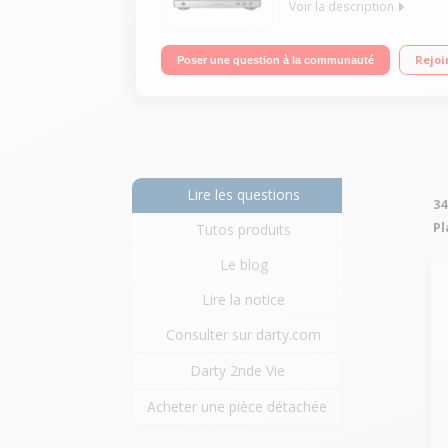
Voir la description
Platine vinyle automatique Préamplificateur phon
Rejoi
Poser une question à la communauté
Lire les questions
34
Pl
Tutos produits
Le blog
Lire la notice
Consulter sur darty.com
Darty 2nde Vie
Acheter une pièce détachée