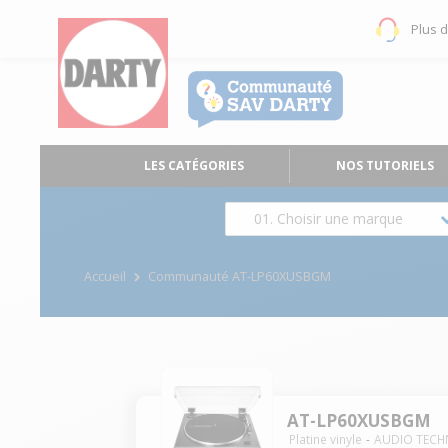
Plus 
LES CATÉGORIES
NOS TUTORIELS
01. Choisir une marque
Accueil
Communauté AT-LP60XUSBGM
AT-LP60XUSBGM
Platine vinyle
AUDIO TECH