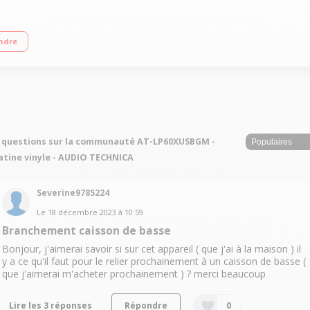
o intégré USB pour numérisation
ndre
 questions sur la communauté AT-LP60XUSBGM -
atine vinyle - AUDIO TECHNICA
Severine9785224
Le
18 décembre 2023
à
10:59
Branchement caisson de basse
Bonjour, j'aimerai savoir si sur cet appareil ( que j'ai à la maison ) il
y a ce qu'il faut pour le relier prochainement à un caisson de basse (
que j'aimerai m'acheter prochainement ) ? merci beaucoup
Lire les 3 réponses
Répondre
0