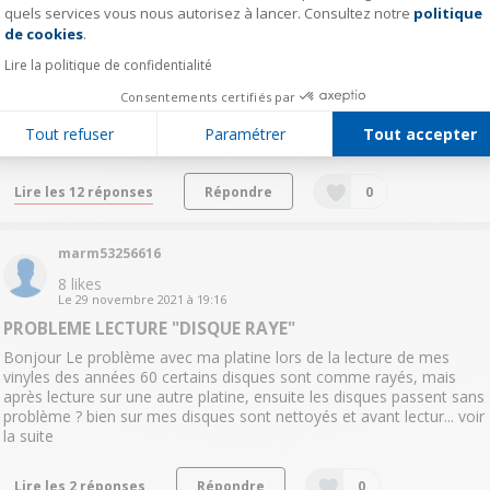
quels services vous nous autorisez à lancer. Consultez notre
politique
Axeptio consent
de cookies
.
cont45561213
Lire la politique de confidentialité
0
like
Le
10 février 2022
à
23:37
Consentements certifiés par
Ampli pour fonctionner?
Tout refuser
Paramétrer
Tout accepter
Bonjour Il faut un ampli pour faire fonctionner cette platine?
Lire les 12 réponses
Répondre
0
marm53256616
8
likes
Le
29 novembre 2021
à
19:16
PROBLEME LECTURE "DISQUE RAYE"
Bonjour Le problème avec ma platine lors de la lecture de mes
vinyles des années 60 certains disques sont comme rayés, mais
après lecture sur une autre platine, ensuite les disques passent sans
problème ? bien sur mes disques sont nettoyés et avant lectur...
voir
la suite
Lire les 2 réponses
Répondre
0