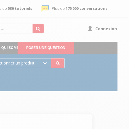
s de
530 tutoriels
Plus de
175 000 conversations
Connexion
QUI SOMMES-NOUS
POSER UNE QUESTION
ctionner un produit