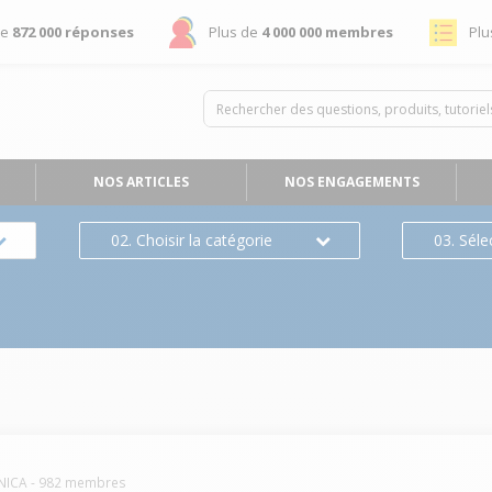
de
872 000 réponses
Plus de
4 000 000 membres
Plu
NOS ARTICLES
NOS ENGAGEMENTS
02. Choisir la catégorie
03. Séle
NICA
-
982
membres