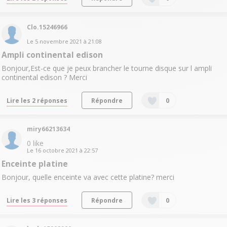
Clo.15246966
Le
5 novembre 2021
à
21:08
Ampli continental edison
Bonjour,Est-ce que je peux brancher le tourne disque sur l ampli
continental edison ? Merci
Lire les 2 réponses
Répondre
0
miry66213634
0
like
Le
16 octobre 2021
à
22:57
Enceinte platine
Bonjour, quelle enceinte va avec cette platine? merci
Lire les 3 réponses
Répondre
0