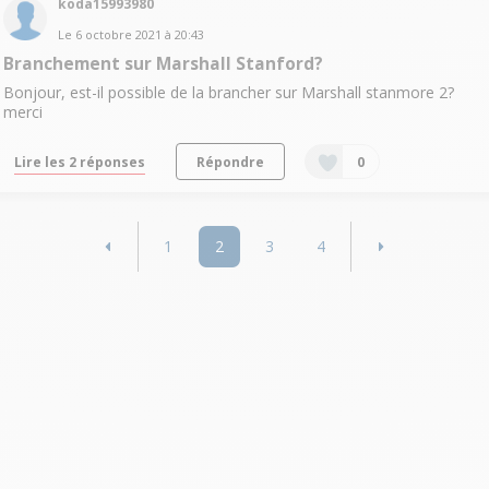
koda15993980
Le
6 octobre 2021
à
20:43
Branchement sur Marshall Stanford?
Bonjour, est-il possible de la brancher sur Marshall stanmore 2?
merci
Lire les 2 réponses
Répondre
0
1
2
3
4