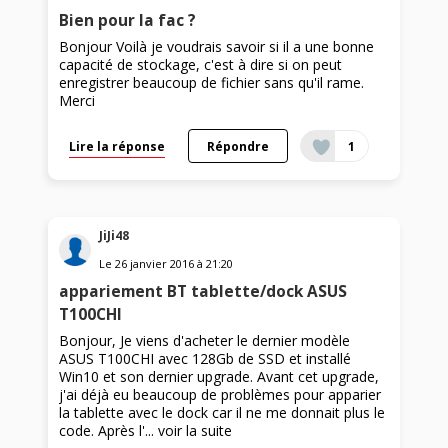
Bien pour la fac ?
Bonjour Voilà je voudrais savoir si il a une bonne
capacité de stockage, c'est à dire si on peut
enregistrer beaucoup de fichier sans qu'il rame.
Merci
Lire la réponse
Répondre
1
JiJi48
Le
26 janvier 2016
à
21:20
appariement BT tablette/dock ASUS
T100CHI
Bonjour, Je viens d'acheter le dernier modèle
ASUS T100CHI avec 128Gb de SSD et installé
Win10 et son dernier upgrade. Avant cet upgrade,
j'ai déjà eu beaucoup de problèmes pour apparier
la tablette avec le dock car il ne me donnait plus le
code. Après l'...
voir la suite