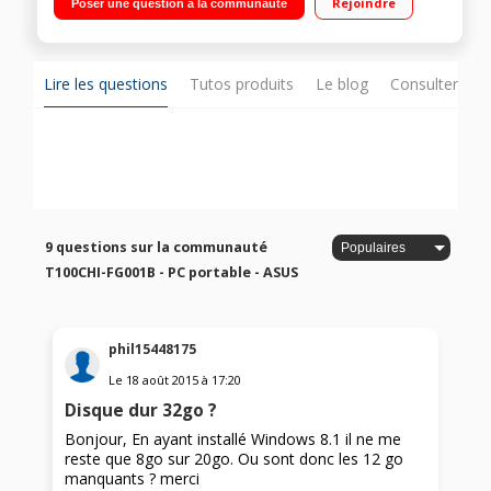
Rejoindre
Poser une question à la communauté
Capacité de stockage 32 Go / Carte graphique Intel HD
Graphics Gen7 - Clavier détachable
Lire les questions
Tutos produits
Le blog
Consulter sur
9 questions sur la communauté
T100CHI-FG001B - PC portable - ASUS
phil15448175
Le
18 août 2015
à
17:20
Disque dur 32go ?
Bonjour, En ayant installé Windows 8.1 il ne me
reste que 8go sur 20go. Ou sont donc les 12 go
manquants ? merci