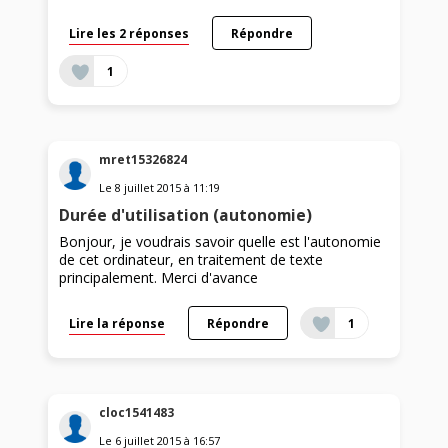
Lire les 2 réponses
Répondre
1
mret15326824
Le
8 juillet 2015
à
11:19
Durée d'utilisation (autonomie)
Bonjour, je voudrais savoir quelle est l'autonomie
de cet ordinateur, en traitement de texte
principalement. Merci d'avance
Lire la réponse
Répondre
1
cloc1541483
Le
6 juillet 2015
à
16:57