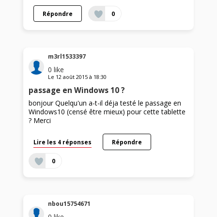
Répondre
0
m3rl1533397
0
like
Le
12 août 2015
à
18:30
passage en Windows 10 ?
bonjour Quelqu'un a-t-il déja testé le passage en
Windows10 (censé être mieux) pour cette tablette
? Merci
Lire les 4 réponses
Répondre
0
nbou15754671
0
like