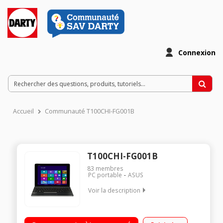
Connexion
Accueil
Communauté T100CHI-FG001B
T100CHI-FG001B
83
membres
PC portable
ASUS
Voir la description
Ecran LED tactile 10,1" WUXGA, 1920 x 1200 pixels / Processeur
Intel® Atom® BT Z3775 à 1,46 GHz / Mémoire vive 2 Go -