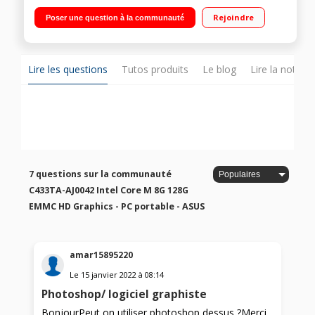
128 Go eMMC Chrome OS - Webcam HD intégrée - HDMI"
Rejoindre
Poser une question à la communauté
Lire les questions
Tutos produits
Le blog
Lire la notice
7 questions sur la communauté
C433TA-AJ0042 Intel Core M 8G 128G
EMMC HD Graphics - PC portable - ASUS
amar15895220
Le
15 janvier 2022
à
08:14
Photoshop/ logiciel graphiste
BonjourPeut on utiliser photoshop dessus ?Merci