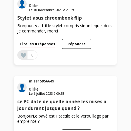
0
like
Le
10 novembre 2023
à
20:29
Stylet asus chroombook flip
Bonjour, y a-t-il le stylet compris sinon lequel dois-
je commander, merci
Lire les 8 réponses
Répondre
0
miss15956649
0
like
Le
6 juillet 2023
à
00:58
ce PC date de quelle année les mises à
jour durant jusque quand ?
BonjourLe pavè est il tactile et le verouillage par
empreinte ?