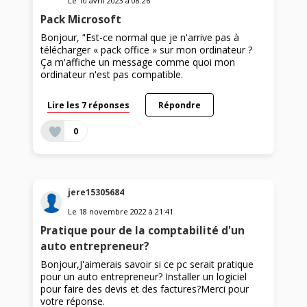
Le
10 avril 2023
à
08:26
Pack Microsoft
Bonjour, ‘'Est-ce normal que je n'arrive pas à
télécharger « pack office » sur mon ordinateur ?
Ça m'affiche un message comme quoi mon
ordinateur n'est pas compatible.
Lire les 7 réponses
Répondre
0
jere15305684
Le
18 novembre 2022
à
21:41
Pratique pour de la comptabilité d'un
auto entrepreneur?
Bonjour,J'aimerais savoir si ce pc serait pratique
pour un auto entrepreneur? Installer un logiciel
pour faire des devis et des factures?Merci pour
votre réponse.