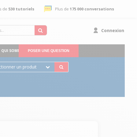
s de
530 tutoriels
Plus de
175 000 conversations
Connexion
QUI SOMMES-NOUS
POSER UNE QUESTION
ctionner un produit