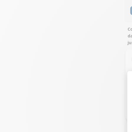
Co
da
j