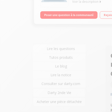
Voir la description
"Ecran 14"" FHD Processeur Intel Core m3-8100Y
Rejoi
Poser une question à la communauté
Lire les questions
Tutos produits
Le blog
Lire la notice
Consulter sur darty.com
Darty 2nde Vie
Acheter une pièce détachée