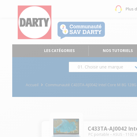
Plus 
LES CATÉGORIES
NOS TUTORIELS
01. Choisir une marque
Accueil
Communauté C433TA-AJ0042 Intel Core M 8G 128
C433TA-AJ0042 Int
PC portable
ASUS
-
1102
m