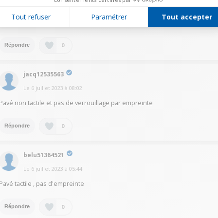
Le
6 juillet 2023
à
08:25
Tout refuser
Paramétrer
Tout accepter
Bonjour, l'écran est tactile et le verrouillage est par code chiffré
0
Répondre
jacq12535563
Le
6 juillet 2023
à
08:02
Pavé non tactile et pas de verrouillage par empreinte
0
Répondre
belu51364521
Le
6 juillet 2023
à
05:44
Pavé tactile , pas d'empreinte
0
Répondre