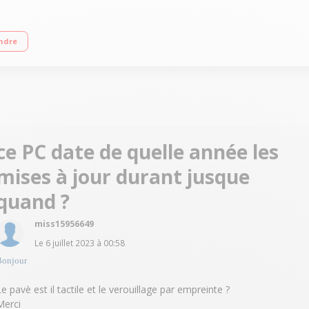
 RAM 8 Go - 128 Go eMMC Chrome OS - Webcam HD intégrée - HDMI"
ndre
ce PC date de quelle année les
mises à jour durant jusque
quand ?
miss15956649
Le
6 juillet 2023
à
00:58
Bonjour
Le pavè est il tactile et le verouillage par empreinte ?
Merci