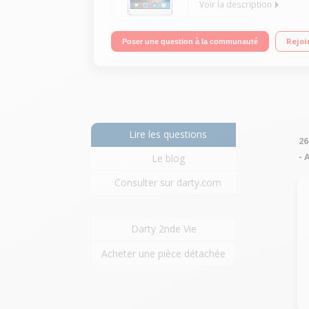
Voir la description
Ultra fin : 7,5 mm d'épaisseur Capacité de 16 Go - 
Rejoi
Poser une question à la communauté
Lire les questions
26
- 
Le blog
Consulter sur darty.com
Darty 2nde Vie
Acheter une pièce détachée