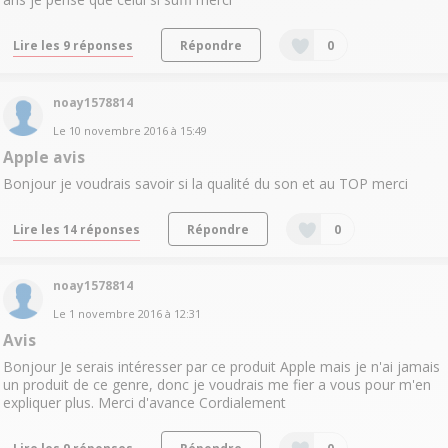
Lire les 9 réponses
Répondre
0
noay1578814
Le
10 novembre 2016
à
15:49
Apple avis
Bonjour je voudrais savoir si la qualité du son et au TOP merci
Lire les 14 réponses
Répondre
0
noay1578814
Le
1 novembre 2016
à
12:31
Avis
Bonjour Je serais intéresser par ce produit Apple mais je n'ai jamais
un produit de ce genre, donc je voudrais me fier a vous pour m'en
expliquer plus. Merci d'avance Cordialement
Lire les 9 réponses
Répondre
0