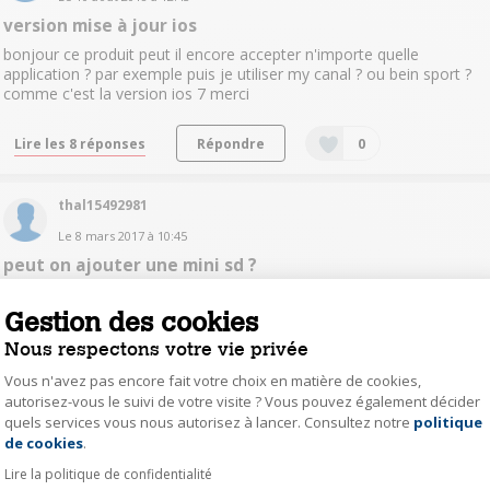
version mise à jour ios
bonjour ce produit peut il encore accepter n'importe quelle
application ? par exemple puis je utiliser my canal ? ou bein sport ?
comme c'est la version ios 7 merci
Lire les 8 réponses
Répondre
0
thal15492981
Le
8 mars 2017
à
10:45
peut on ajouter une mini sd ?
Bonjour peut on ajouter une mini sd ? Merci
Gestion des cookies
Lire les 9 réponses
Répondre
0
Nous respectons votre vie privée
Vous n'avez pas encore fait votre choix en matière de cookies,
autorisez-vous le suivi de votre visite ? Vous pouvez également décider
palm15414175
quels services vous nous autorisez à lancer. Consultez notre
politique
Axeptio consent
Le
31 décembre 2016
à
13:42
de cookies
.
Iphone et Ipad
Lire la politique de confidentialité