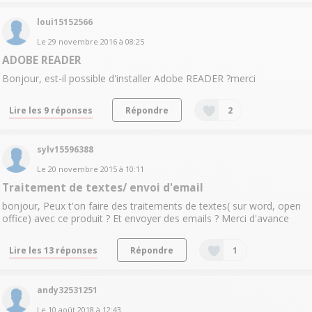
loui15152566
Le
29 novembre 2016
à
08:25
ADOBE READER
Bonjour, est-il possible d'installer Adobe READER ?merci
Lire les 9 réponses
Répondre
2
sylv15596388
Le
20 novembre 2015
à
10:11
Traitement de textes/ envoi d'email
bonjour, Peux t'on faire des traitements de textes( sur word, open
office) avec ce produit ? Et envoyer des emails ? Merci d'avance
Lire les 13 réponses
Répondre
1
andy32531251
Le
10 août 2018
à
12:43