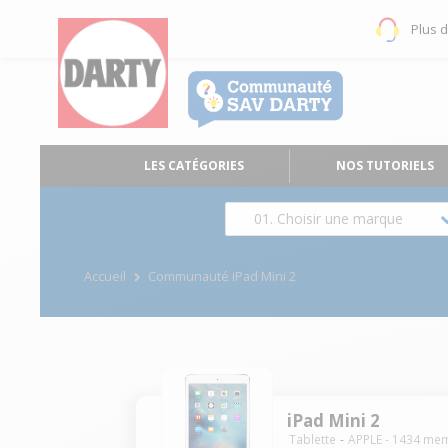
Plus 
LES CATÉGORIES
NOS TUTORIELS
01. Choisir une marque
Accueil
Communauté iPad Mini 2
iPad Mini 2
Tablette
APPLE
-
1434
mem