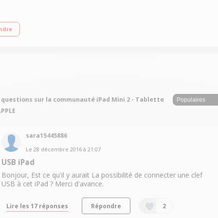
Wi-Fi + Bluetooth 4.0 Jusqu'à 10 heures d'autonomie Ultra fin : 7,5 mm d'épaisse
ndre
 questions sur la communauté iPad Mini 2 - Tablette
APPLE
sara15445886
Le
28 décembre 2016
à
21:07
USB iPad
Bonjour, Est ce qu'il y aurait La possibilité de connecter une clef
USB à cet iPad ? Merci d'avance.
Lire les 17 réponses
Répondre
2