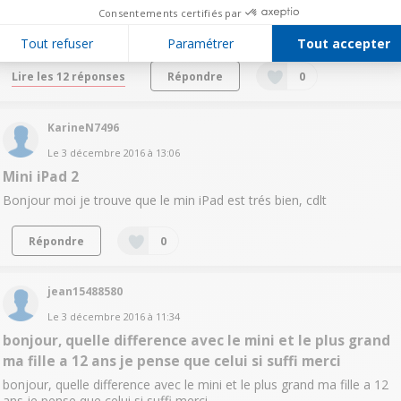
Bonjour, est-il possible en l'absence de wifi que je branche mon
Consentements certifiés par
Iphone sur l'Ipad (via USB) et de me servir de l'internet qui est
compris dans mon forfait? Avec un Ipad Wifi? Merci
Tout refuser
Paramétrer
Tout accepter
Lire les 12 réponses
Répondre
0
KarineN7496
Le
3 décembre 2016
à
13:06
Mini iPad 2
Bonjour moi je trouve que le min iPad est trés bien, cdlt
Répondre
0
jean15488580
Le
3 décembre 2016
à
11:34
bonjour, quelle difference avec le mini et le plus grand
ma fille a 12 ans je pense que celui si suffi merci
bonjour, quelle difference avec le mini et le plus grand ma fille a 12
ans je pense que celui si suffi merci