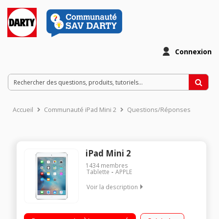
Connexion
Accueil
Communauté iPad Mini 2
Questions/Réponses
iPad Mini 2
1434
membres
Tablette
APPLE
Voir la description
Ultra fin : 7,5 mm d'épaisseur Capacité de 16 Go - Wi-Fi +
Bluetooth 4.0 Jusqu'à 10 heures d'autonomie Ultra fin : 7,5 mm