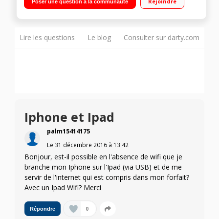
Rejoindre
Poser une question à la communauté
d'épaisseur - Ultra léger : 331 g
Lire les questions
Le blog
Consulter sur darty.com
Iphone et Ipad
palm15414175
Le
31 décembre 2016
à
13:42
Bonjour, est-il possible en l'absence de wifi que je
branche mon Iphone sur l'Ipad (via USB) et de me
servir de l'internet qui est compris dans mon forfait?
Avec un Ipad Wifi? Merci
0
Répondre