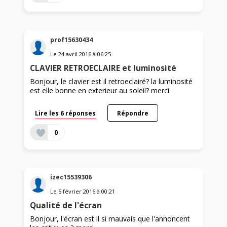
prof15630434
Le
24 avril 2016
à
06:25
CLAVIER RETROECLAIRE et luminosité
Bonjour, le clavier est il retroeclairé? la luminosité
est elle bonne en exterieur au soleil? merci
Lire les 6 réponses
Répondre
0
izec15539306
Le
5 février 2016
à
00:21
Qualité de l'écran
Bonjour, l'écran est il si mauvais que l'annoncent