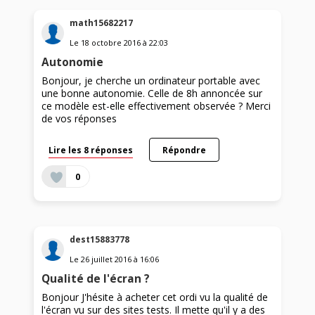
math15682217
Le
18 octobre 2016
à
22:03
Autonomie
Bonjour, je cherche un ordinateur portable avec
une bonne autonomie. Celle de 8h annoncée sur
ce modèle est-elle effectivement observée ? Merci
de vos réponses
Lire les 8 réponses
Répondre
0
dest15883778
Le
26 juillet 2016
à
16:06
Qualité de l'écran ?
Bonjour J'hésite à acheter cet ordi vu la qualité de
l'écran vu sur des sites tests. Il mette qu'il y a des