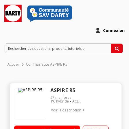
Connexion
Accueil
Communauté ASPIRE R5
ASPIRE R5
57
membres
PC hybride
ACER
Voir la description
Ecran LED tactile 14" Full HD Processeur Intel® CoreT i5-6200U
RAM 8 Go - 256 Go SSD - Carte graphique Intel HD 520