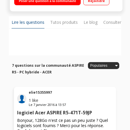
Rejoindre
Poser une question à la communauté
Windows 10 - HDMI - USB 3.0 - Bluetooth 4.0
Lire les questions
Tutos produits
Le blog
Consulter sur
7 questions sur la communauté ASPIRE
R5 - PC hybride - ACER
elie15355997
1
like
Le
7 janvier 2016
à
13:57
logiciel Acer ASPIRE R5-471T-59JP
Bonjour, 128Go n'est ce pas un peu juste ? Quel
logiciels sont fournis ? Merci pour les réponse.