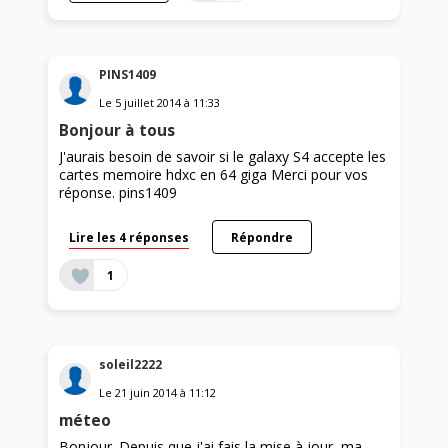
PINS1409
Le
5 juillet 2014
à
11:33
Bonjour à tous
J'aurais besoin de savoir si le galaxy S4 accepte les
cartes memoire hdxc en 64 giga Merci pour vos
réponse. pins1409
Lire les 4 réponses
Répondre
1
soleil2222
Le
21 juin 2014
à
11:12
méteo
Bonjour. Depuis que j'ai fais la mise à jour, ma