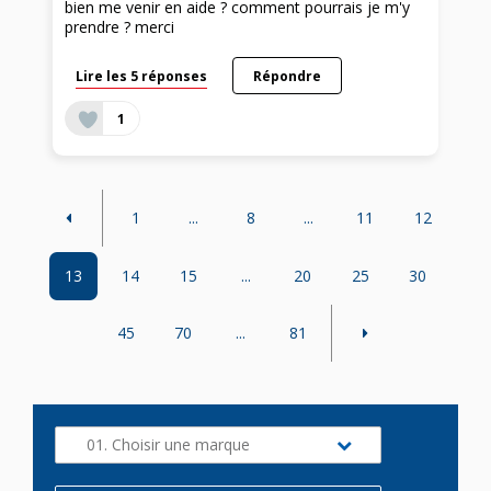
bien me venir en aide ? comment pourrais je m'y
prendre ? merci
Lire les 5 réponses
Répondre
1
1
...
8
...
11
12
13
14
15
...
20
25
30
45
70
...
81
01. Choisir une marque