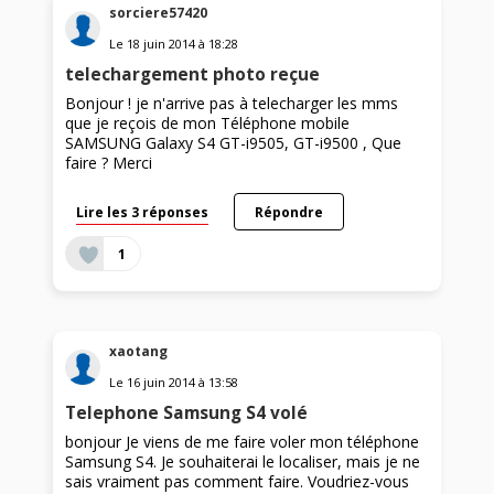
sorciere57420
Le
18 juin 2014
à
18:28
telechargement photo reçue
Bonjour ! je n'arrive pas à telecharger les mms
que je reçois de mon Téléphone mobile
SAMSUNG Galaxy S4 GT-i9505, GT-i9500 , Que
faire ? Merci
Lire les 3 réponses
Répondre
1
xaotang
Le
16 juin 2014
à
13:58
Telephone Samsung S4 volé
bonjour Je viens de me faire voler mon téléphone
Samsung S4. Je souhaiterai le localiser, mais je ne
sais vraiment pas comment faire. Voudriez-vous