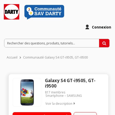
Connexion
Accueil
Communauté Galaxy S4 GT-i9505, GT-i9500
Galaxy S4 GT-i9505, GT-
i9500
817
membres
Smartphone
SAMSUNG
Voir la description
Mobile sous Android 4.3 Jelly Bean - Compatible 4G Ecran
tactile Super AMOLED Full HD de 5" (12,7 cm) Processeur