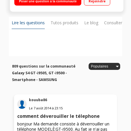
Rejoindre
Poser une question à la communauté
Quad-Core 1,89 GHz - Mémoire 16Go - RAM 2Go Appareil
photo 13 Mpixels - Vidéo Full HD 1080p
Lire les questions
Tutos produits
Le blog
Consulter sur
809 questions sur la communauté
Galaxy S4 GT-i9505, GT-i9500 -
Smartphone - SAMSUNG
kouuba86
Le
7 août 2014
à
23:15
comment déverouiller le télephone
bonjour Ma demande consiste à déverrouiller un
téléphone MODELÈ:GT-i9500. Au fait je n'ai pas