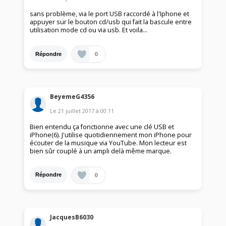
sans problème, via le port USB raccordé à l'Iphone et
appuyer sur le bouton cd/usb qui fait la bascule entre
utilisation mode cd ou via usb. Et voila...
0
Répondre
BeyemeG4356
Le
21 juillet 2017
à
00:11
Bien entendu ça fonctionne avec une clé USB et
iPhone(6). J'utilise quotidiennement mon iPhone pour
écouter de la musique via YouTube. Mon lecteur est
bien sûr couplé à un ampli delà même marque.
0
Répondre
JacquesB6030