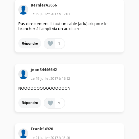
BernierA3656
Le
19 juillet 2017
à
17:07
Pas directement. Il faut un cable Jack/Jack pour le
brancher à l'ampli via un auxiliaire.
1
Répondre
jean34446642
Le
19 juillet 2017
à
16:52
NOOOOOOOOOOOOOOON
1
Répondre
FrankS4920
Le
21 juillet 2017
à
18:40