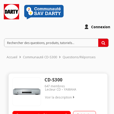
Connexion
Accueil
Communauté CD-S300
Questions/Réponses
CD-S300
647
membres
Lecteur CD
YAMAHA
Voir la description
Lecteur CD compatible MP3 et WMA Port USB Host compatible
iPod Convertisseur Burr Brown 192kHz/24-bit Télécommande