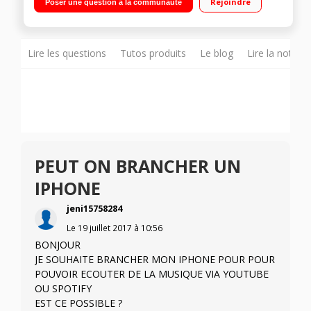
Rejoindre
Poser une question à la communauté
en aluminium
Lire les questions
Tutos produits
Le blog
Lire la notice
PEUT ON BRANCHER UN
IPHONE
jeni15758284
Le
19 juillet 2017
à
10:56
BONJOUR
JE SOUHAITE BRANCHER MON IPHONE POUR POUR
POUVOIR ECOUTER DE LA MUSIQUE VIA YOUTUBE
OU SPOTIFY
EST CE POSSIBLE ?