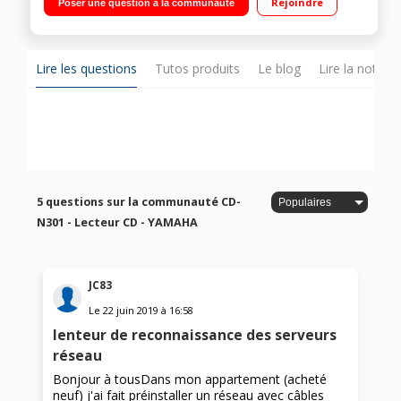
Rejoindre
Poser une question à la communauté
Lire les questions
Tutos produits
Le blog
Lire la notice
5 questions sur la communauté CD-
N301 - Lecteur CD - YAMAHA
JC83
Le
22 juin 2019
à
16:58
lenteur de reconnaissance des serveurs
réseau
Bonjour à tousDans mon appartement (acheté
neuf) j'ai fait préinstaller un réseau avec câbles