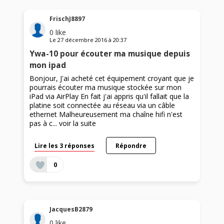
FrischJ8897
0
like
Le
27 décembre 2016
à
20:37
Ywa-10 pour écouter ma musique depuis
mon ipad
Bonjour, J'ai acheté cet équipement croyant que je
pourrais écouter ma musique stockée sur mon
iPad via AirPlay En fait j'ai appris qu'il fallait que la
platine soit connectée au réseau via un câble
ethernet Malheureusement ma chaîne hifi n'est
pas à c...
voir la suite
Lire les 3 réponses
Répondre
0
JacquesB2879
0
like