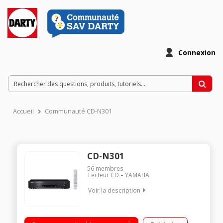
Connexion
Accueil
Communauté CD-N301
CD-N301
56
membres
Lecteur CD
YAMAHA
Voir la description
Compatibilité AirPlay et Spotify Entrée audio numérique Une
alimentation format USB Application NP Controller