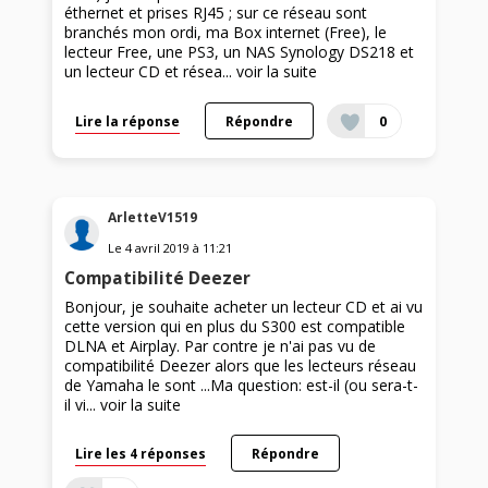
éthernet et prises RJ45 ; sur ce réseau sont
branchés mon ordi, ma Box internet (Free), le
lecteur Free, une PS3, un NAS Synology DS218 et
un lecteur CD et résea...
voir la suite
Lire la réponse
Répondre
0
ArletteV1519
Le
4 avril 2019
à
11:21
Compatibilité Deezer
Bonjour, je souhaite acheter un lecteur CD et ai vu
cette version qui en plus du S300 est compatible
DLNA et Airplay. Par contre je n'ai pas vu de
compatibilité Deezer alors que les lecteurs réseau
de Yamaha le sont ...Ma question: est-il (ou sera-t-
il vi...
voir la suite
Lire les 4 réponses
Répondre