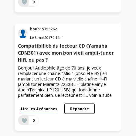
0
boub15753262
Le
3 mai 2017
à
14:11
Compatibilité du lecteur CD (Yamaha
CDN301) avec mon bon vieil ampli-tuner
Hifi, ou pas ?
Bonjour Audiophile âgé de 70 ans, je veux
remplacer une chaîne "Midi" (obsolète HS) en
mariant un lecteur CD à ma vielle chaîne Hi-Fi
(ampli-tuner Marantz 2220BL + platine vinyle
AudioTecjnica LP120 USB) qui fonctionne
parfaitement bien. Ce lecteur est-il...
voir la suite
Lire les 4 réponses
Répondre
0