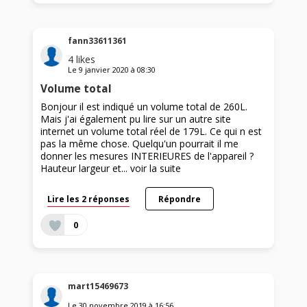
fann33611361
4
likes
Le
9 janvier 2020
à
08:30
Volume total
Bonjour il est indiqué un volume total de 260L.
Mais j'ai également pu lire sur un autre site
internet un volume total réel de 179L. Ce qui n est
pas la même chose. Quelqu'un pourrait il me
donner les mesures INTERIEURES de l'appareil ?
Hauteur largeur et...
voir la suite
Lire les 2 réponses
Répondre
0
mart15469673
Le
30 novembre 2019
à
16:56