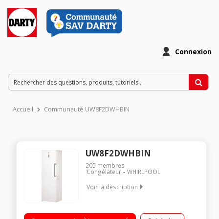
Connexion
Accueil
Communauté UW8F2DWHBIN
UW8F2DWHBIN
205
membres
Congélateur
WHIRLPOOL
Voir la description
Volume 260 L - Dimensions HxLxP : 187.5x59.5x63 cm - A++
Froid ventilé - 5 tiroirs + 2 abattants Contrôle électronique en