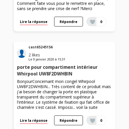
Comment faite vous pour le remettre en place,
sans se prendre une crise de nerf ?Merci
Lire la réponse
Répondre
0
cast65245156
2
likes
Le
9 janvier 2020
à
15:31
porte pour compartiment intérieur
Whirpool UW8F2DWHBIN
BonjourConcernant mon congel Whirpool
UW8F2DWHBIN... Très content de ce produit mais
j'ai besoin de changer la porte en plastique
transparent du compartiment supérieur à
l'intérieur. Le système de fixation qui fait office de
charnière s'est cassé. Impossi...
voir la suite
Lire la réponse
Répondre
0