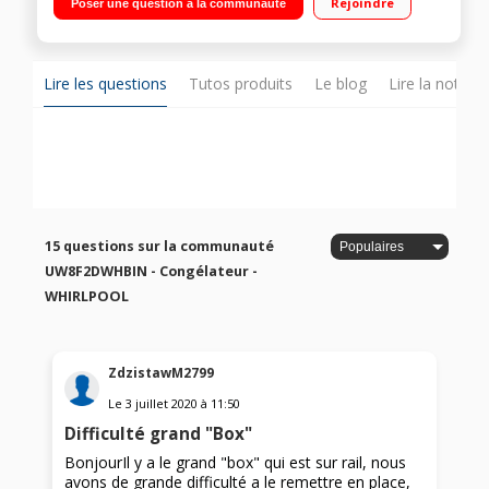
Rejoindre
Poser une question à la communauté
façade Fabrique à glaçons (Twist Ice)
Lire les questions
Tutos produits
Le blog
Lire la notice
15 questions sur la communauté
UW8F2DWHBIN - Congélateur -
WHIRLPOOL
ZdzistawM2799
Le
3 juillet 2020
à
11:50
Difficulté grand "Box"
BonjourIl y a le grand "box" qui est sur rail, nous
avons de grande difficulté a le remettre en place,