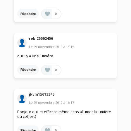
0
Répondre
robi25562456
Le
29 novembre 2019
à
18:15
oui il y a une lumiére
0
Répondre
jkvm15613345
Le
29 novembre 2019
à
16:17
Bonjour oui, et efficace même sans allumer la lumière
du cellier :)
0
Répondre