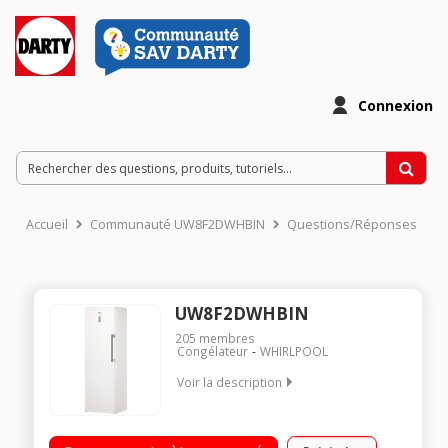
Connexion
Accueil
Communauté UW8F2DWHBIN
Questions/Réponses
UW8F2DWHBIN
205
membres
Congélateur
WHIRLPOOL
Voir la description
Volume 260 L - Dimensions HxLxP : 187.5x59.5x63 cm - A++
Froid ventilé - 5 tiroirs + 2 abattants Contrôle électronique en