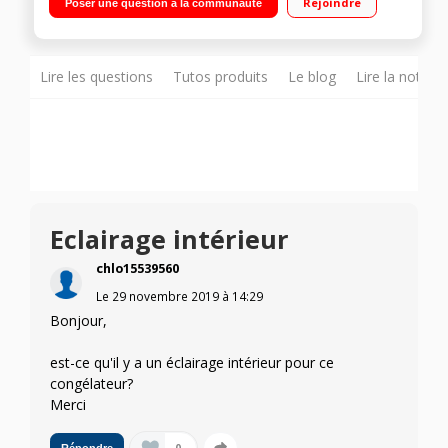
Rejoindre
Poser une question à la communauté
façade Fabrique à glaçons (Twist Ice)
Lire les questions
Tutos produits
Le blog
Lire la notice
Eclairage intérieur
chlo15539560
Le
29 novembre 2019
à
14:29
Bonjour,
est-ce qu'il y a un éclairage intérieur pour ce
congélateur?
Merci