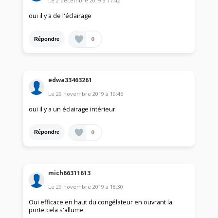
Le
2 décembre 2019
à
17:42
oui il y a de l'éclairage
0
Répondre
edwa33463261
Le
29 novembre 2019
à
19:46
oui il y a un éclairage intérieur
0
Répondre
mich66311613
Le
29 novembre 2019
à
18:30
Oui efficace en haut du congélateur en ouvrant la
porte cela s'allume