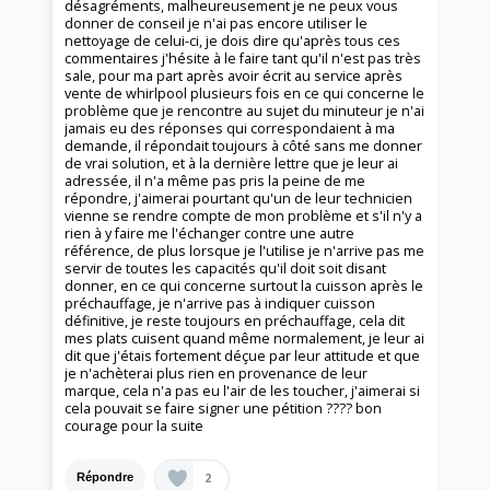
désagréments, malheureusement je ne peux vous
donner de conseil je n'ai pas encore utiliser le
nettoyage de celui-ci, je dois dire qu'après tous ces
commentaires j'hésite à le faire tant qu'il n'est pas très
sale, pour ma part après avoir écrit au service après
vente de whirlpool plusieurs fois en ce qui concerne le
problème que je rencontre au sujet du minuteur je n'ai
jamais eu des réponses qui correspondaient à ma
demande, il répondait toujours à côté sans me donner
de vrai solution, et à la dernière lettre que je leur ai
adressée, il n'a même pas pris la peine de me
répondre, j'aimerai pourtant qu'un de leur technicien
vienne se rendre compte de mon problème et s'il n'y a
rien à y faire me l'échanger contre une autre
référence, de plus lorsque je l'utilise je n'arrive pas me
servir de toutes les capacités qu'il doit soit disant
donner, en ce qui concerne surtout la cuisson après le
préchauffage, je n'arrive pas à indiquer cuisson
définitive, je reste toujours en préchauffage, cela dit
mes plats cuisent quand même normalement, je leur ai
dit que j'étais fortement déçue par leur attitude et que
je n'achèterai plus rien en provenance de leur
marque, cela n'a pas eu l'air de les toucher, j'aimerai si
cela pouvait se faire signer une pétition ???? bon
courage pour la suite
2
Répondre