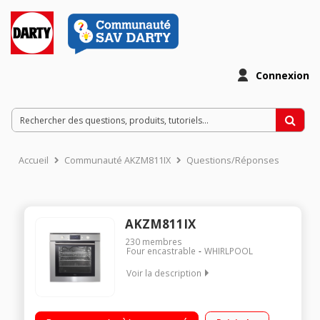
Connexion
Accueil
Communauté AKZM811IX
Questions/Réponses
AKZM811IX
230
membres
Four encastrable
WHIRLPOOL
Voir la description
Multifonction - Chaleur tournante Nettoyage pyrolyse - Porte
froide Programmateur électronique - Fonction préchauffage