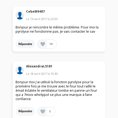
CebeM9407
Le
16 avril 2017
à
23:03
Bonjour je rencontre le même problème. Pour moi la
pyrolyse ne fonctionne pas. Je vais contacter le sav
10
Répondre
AlexandraL5181
Le
18 avril 2017
à
10:45
Bonjour moi j'ai utilisé la fonction pyrolyse pour la
première fois je me trouve avec le four tout raillé le
émail éclatée le ventilateur tombe en panne un four
qui a 7mois whirlppol se plus une marque à faire
confiance
5
Répondre