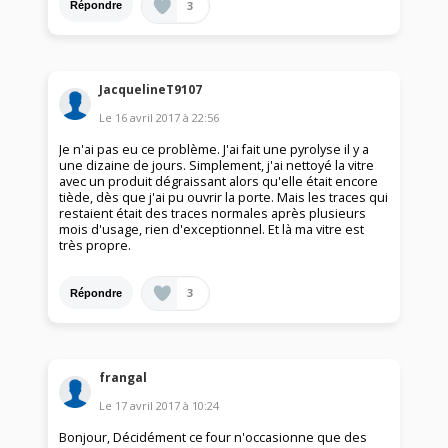
3
Répondre
JacquelineT9107
Le
16 avril 2017
à
22:56
Je n'ai pas eu ce problème. J'ai fait une pyrolyse il y a
une dizaine de jours. Simplement, j'ai nettoyé la vitre
avec un produit dégraissant alors qu'elle était encore
tiède, dès que j'ai pu ouvrir la porte. Mais les traces qui
restaient était des traces normales après plusieurs
mois d'usage, rien d'exceptionnel. Et là ma vitre est
très propre.
3
Répondre
frangal
Le
17 avril 2017
à
10:24
Bonjour, Décidément ce four n'occasionne que des