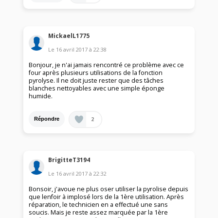
MickaelL1775
Le
16 avril 2017
à
22:38
Bonjour, je n'ai jamais rencontré ce problème avec ce
four après plusieurs utilisations de la fonction
pyrolyse. Il ne doit juste rester que des tâches
blanches nettoyables avec une simple éponge
humide.
2
Répondre
BrigitteT3194
Le
16 avril 2017
à
22:32
Bonsoir, j'avoue ne plus oser utiliser la pyrolise depuis
que lenfoir à implosé lors de la 1ère utilisation. Après
réparation, le technicien en a effectué une sans
soucis. Mais je reste assez marquée par la 1ère