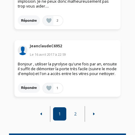
implosion. Je ne peux donc malheureusement pas
trop vous aider....
2
Répondre
JeanclaudeC6952
Le
16 avril 2017
à
22:59
Bonjour , utiliser la pyrolyse qu'une fois par an, ensuite
il suffit de démonter la porte très facile (suivre le mode
d'emploi) et l'on a accès entre les vitres pour nettoyer.
1
Répondre
1
2