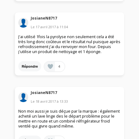
JosianeN8717
Le
17 avril 2017
à
11:04
J'ai utilisé 1fois la pyrolyse non seulement cela a été
très long donc coûteux et le résultat nul puisque après
refroidissement j'ai du renvoyer mon four. Depuis
j'utilise un produit de nettoyage et 1 éponge.
4
Répondre
JosianeN8717
Le
18 avril 2017
à
13:33
Non moi aussi je suis déçue par la marque : également
acheté un lave linge des le départ problème pour le
mettre en route et un combiné réfrigérateur froid
ventilé qui givre quand même.