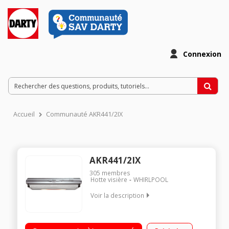
Connexion
Accueil
Communauté AKR441/2IX
AKR441/2IX
305
membres
Hotte visière
WHIRLPOOL
Voir la description
Hotte visière 60 cm - Classe D Débit d'air maximum 288 m3/h
Puissance acoustique 66dB Contrôle mécanique par Slider -