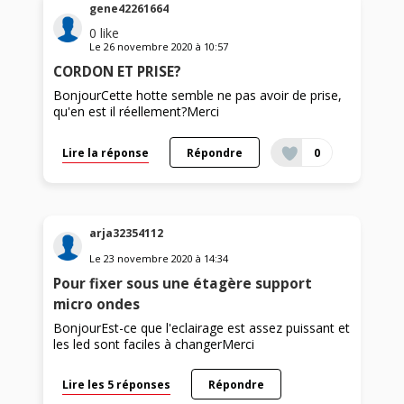
gene42261664
0
like
Le
26 novembre 2020
à
10:57
CORDON ET PRISE?
BonjourCette hotte semble ne pas avoir de prise,
qu'en est il réellement?Merci
Lire la réponse
Répondre
0
arja32354112
Le
23 novembre 2020
à
14:34
Pour fixer sous une étagère support
micro ondes
BonjourEst-ce que l'eclairage est assez puissant et
les led sont faciles à changerMerci
Lire les 5 réponses
Répondre