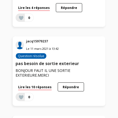
Lire les 4 réponses
Répondre
0
jacq15979237
Le
11 mars 2021
à
13:42
Question résolue
pas besoin de sortie exterieur
BONJOUR FAUT IL UNE SORTIE
EXTERIEURE.MERCI
Lire les 10 réponses
Répondre
0