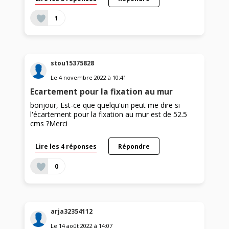
1
stou15375828
Le
4 novembre 2022
à
10:41
Ecartement pour la fixation au mur
bonjour, Est-ce que quelqu'un peut me dire si
l'écartement pour la fixation au mur est de 52.5
cms ?Merci
Lire les 4 réponses
Répondre
0
arja32354112
Le
14 août 2022
à
14:07