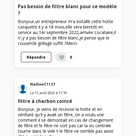
Pas besoin de filtre blanc pour ce modèle
?
Bonjour,un entrepreneur m'a installé cette hotte
casquette il y a 18 mois,elle sera bientôt en
service au 1er septembre 2022,arrivée Locataire,il
n',y a pas besoin de filtre blanc,je pense que le
couvercle grillagé suffit ?Merci
Répondre
0
NadineC1137
Le
12 août 2022
à
17:19
filtre à charbon coincé
Bonjour, je viens de recevoir la hotte et en
vérifiant qu'il y avait un filtre, on a voulu voir
comment il se démontait en cas de changement
de filtre et le filtre ne sort pas car la vis centrale
tourne dans le vide !! le filtre ne semble pas avoir