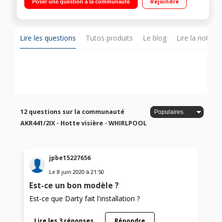
Rejoindre
Poser une question à la communauté
Eclairage Led
Lire les questions
Tutos produits
Le blog
Lire la notice
12 questions sur la communauté
AKR441/2IX - Hotte visière - WHIRLPOOL
jpbe15227656
Le
8 juin 2020
à
21:50
Est-ce un bon modèle ?
Est-ce que Darty fait l'installation ?
Lire les 3 réponses
Répondre