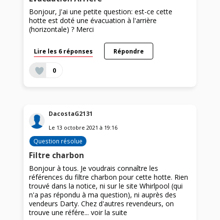
Bonjour, J'ai une petite question: est-ce cette
hotte est doté une évacuation à l'arrière
(horizontale) ? Merci
Lire les 6 réponses
Répondre
0
DacostaG2131
Le
13 octobre 2021
à
19:16
Question résolue
Filtre charbon
Bonjour à tous. Je voudrais connaître les
références du filtre charbon pour cette hotte. Rien
trouvé dans la notice, ni sur le site Whirlpool (qui
n'a pas répondu à ma question), ni auprès des
vendeurs Darty. Chez d'autres revendeurs, on
trouve une référe...
voir la suite