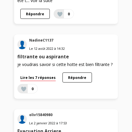
été c...
voir la suite
Répondre
0
NadineC1137
Le
12 août 2022
à
14:32
filtrante ou aspirante
je voudrais savoir si cette hotte est bien filtrante ?
Lire les 7 réponses
Répondre
0
oliv15840980
Le
2 janvier 2022
à
17:53
Evacuation Arriere