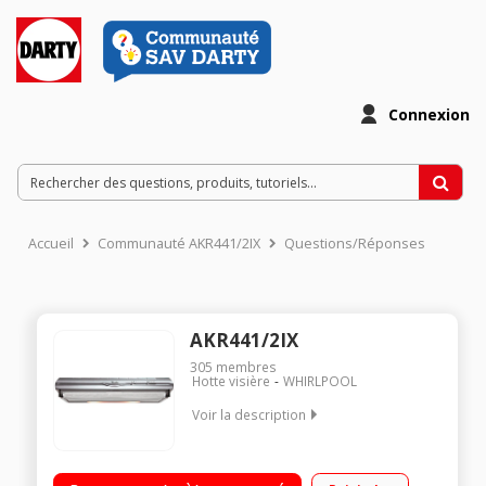
Connexion
Accueil
Communauté AKR441/2IX
Questions/Réponses
AKR441/2IX
305
membres
Hotte visière
WHIRLPOOL
Voir la description
Hotte visière 60 cm - Classe D Débit d'air maximum 288 m3/h
Puissance acoustique 66dB Contrôle mécanique par Slider -