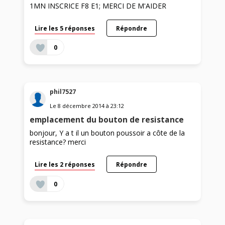
1MN INSCRICE F8 E1; MERCI DE M'AIDER
Lire les 5 réponses
Répondre
0
phil7527
Le
8 décembre 2014
à
23:12
emplacement du bouton de resistance
bonjour, Y a t il un bouton poussoir a côte de la
resistance? merci
Lire les 2 réponses
Répondre
0