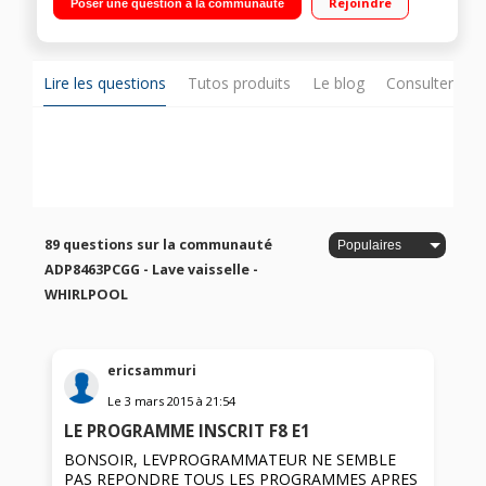
Rejoindre
Poser une question à la communauté
à 24 h (affichage du temps restant) / Haute pression
PowerClean - Prélavage vapeur
Lire les questions
Tutos produits
Le blog
Consulter sur
89 questions sur la communauté
ADP8463PCGG - Lave vaisselle -
WHIRLPOOL
ericsammuri
Le
3 mars 2015
à
21:54
LE PROGRAMME INSCRIT F8 E1
BONSOIR, LEVPROGRAMMATEUR NE SEMBLE
PAS REPONDRE TOUS LES PROGRAMMES APRES