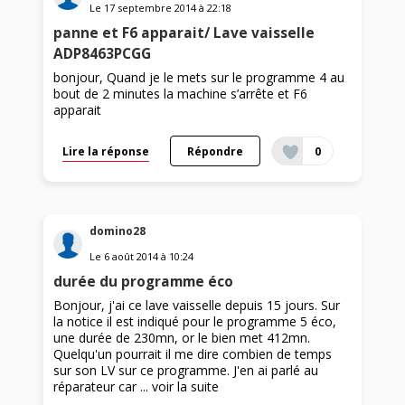
Le
17 septembre 2014
à
22:18
panne et F6 apparait/ Lave vaisselle
ADP8463PCGG
bonjour, Quand je le mets sur le programme 4 au
bout de 2 minutes la machine s’arrête et F6
apparait
Lire la réponse
Répondre
0
domino28
Le
6 août 2014
à
10:24
durée du programme éco
Bonjour, j'ai ce lave vaisselle depuis 15 jours. Sur
la notice il est indiqué pour le programme 5 éco,
une durée de 230mn, or le bien met 412mn.
Quelqu'un pourrait il me dire combien de temps
sur son LV sur ce programme. J'en ai parlé au
réparateur car ...
voir la suite