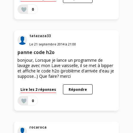
0
tatazaza33
Le
21 septembre 2014
à
21:00
panne code h2o
bonjour, Lorsque je lance un programme de
lavage avec mon Lave vaisselle, il se met à bipper
et affiche le code h2o (problème d'arrivée d'eau je
suppose...) Que faire? merci
Lire les 2 réponses
Répondre
0
rocaroca