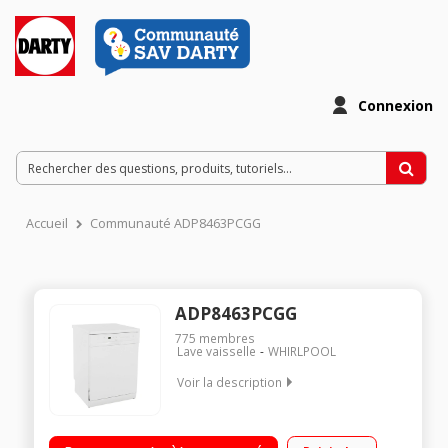
Connexion
Accueil
Communauté ADP8463PCGG
ADP8463PCGG
775
membres
Lave vaisselle
WHIRLPOOL
Voir la description
Largeur 60 cm (13 couverts) - 45 dB (silencieux) /
Consommation d'eau 11 L/cycle - Classe A++ / Départ différé 1