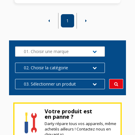
1
01. Choisir une marque
02. Choisir la catégorie
03. Sélectionner un produit
Votre produit est
en panne ?
Darty répare tous vos appareils, même
achetés ailleurs ! Contactez nous en
cliquant ici.