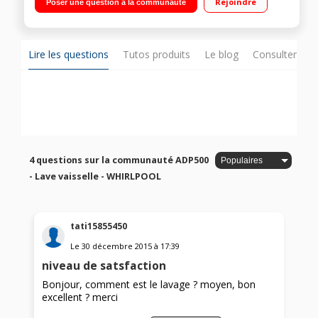
Rejoindre
Poser une question à la communauté
1h à 24h / affichage du temps restant Option Powerclean -
flexiSpace - 6eme Sens
Lire les questions
Tutos produits
Le blog
Consulter sur
4 questions sur la communauté ADP500
- Lave vaisselle - WHIRLPOOL
tati15855450
Le
30 décembre 2015
à
17:39
niveau de satsfaction
Bonjour, comment est le lavage ? moyen, bon
excellent ? merci