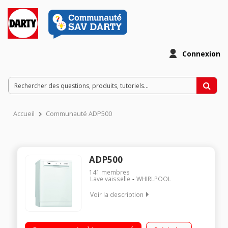
Connexion
Accueil
Communauté ADP500
ADP500
141
membres
Lave vaisselle
WHIRLPOOL
Voir la description
Largeur 60 cm (13 couverts) - 44 dB (silencieux)
Consommation d'eau 10 L /cycle - Classe A++ Départ différé