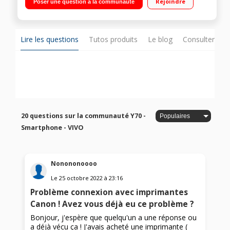
Rejoindre
Poser une question à la communauté
de nuit aussi claires qu’en journée Ultra-rapide et plus grande
capacité de stockage
Lire les questions
Tutos produits
Le blog
Consulter sur
20 questions sur la communauté Y70 -
Smartphone - VIVO
Nonononoooo
Le
25 octobre 2022
à
23:16
Problème connexion avec imprimantes
Canon ! Avez vous déjà eu ce problème ?
Bonjour, j'espère que quelqu'un a une réponse ou
a déjà vécu ça ! J'avais acheté une imprimante (