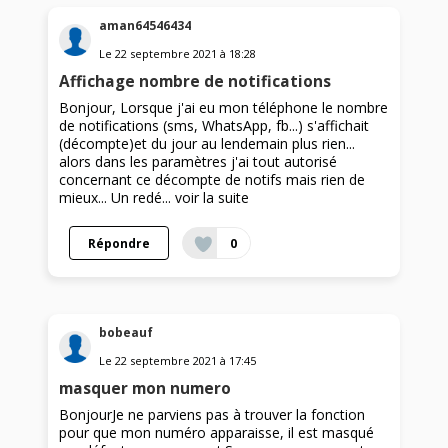
aman64546434
Le
22 septembre 2021
à
18:28
Affichage nombre de notifications
Bonjour, Lorsque j'ai eu mon téléphone le nombre
de notifications (sms, WhatsApp, fb...) s'affichait
(décompte)et du jour au lendemain plus rien...
alors dans les paramètres j'ai tout autorisé
concernant ce décompte de notifs mais rien de
mieux... Un redé...
voir la suite
Répondre
0
bobeauf
Le
22 septembre 2021
à
17:45
masquer mon numero
BonjourJe ne parviens pas à trouver la fonction
pour que mon numéro apparaisse, il est masqué