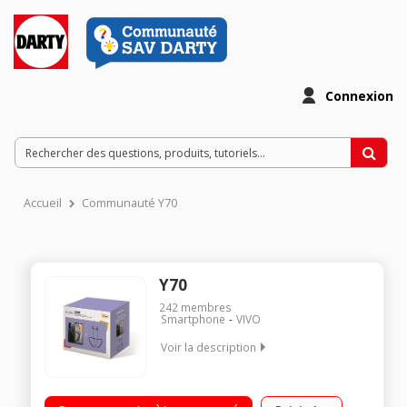
Connexion
Accueil
Communauté Y70
Y70
242
membres
Smartphone
VIVO
Voir la description
Flashcharge 33W Moins de temps en charge, plus de temps
en utilisation Caméra Principale 48MP Mode Nuit Des photos