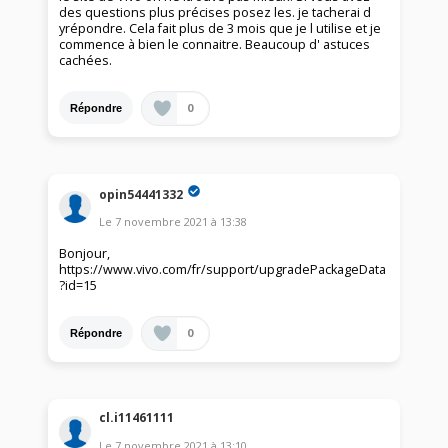
des questions plus précises posez les. je tacherai d
yrépondre. Cela fait plus de 3 mois que je l utilise et je
commence à bien le connaitre. Beaucoup d' astuces
cachées.
0
Répondre
opin54441332
Le
7 novembre 2021
à
13:38
Bonjour,
https://www.vivo.com/fr/support/upgradePackageData
?id=15
0
Répondre
cl.i11461111
Le
7 novembre 2021
à
13:10