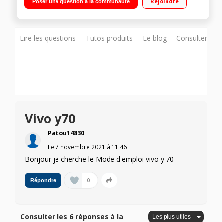
Rejoindre
Poser une question à la communauté
de nuit aussi claires qu’en journée Ultra-rapide et plus grande
capacité de stockage
Lire les questions
Tutos produits
Le blog
Consulter sur
Vivo y70
Patou14830
Le
7 novembre 2021
à
11:46
Bonjour je cherche le Mode d'emploi vivo y 70
0
Répondre
Consulter les 6 réponses à la