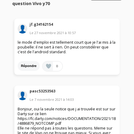
question Vivo y70
jf.g34162154
Le
27 novembre 2021
à
10:57
le mode d'emploi est tellement court que je l'ai mis à la
poubelle: il ne sert à rien. On peut constidérer que
c'est de l'android standard.
0
Répondre
pasc53253563
Le
7 novembre 2021
à
14:03
Bonjour, oui la seule notice que j ai trouvée est sur sur
Darty sur ce lien
https://fc.darty.com/notices/DOCUMENTATION/2021/18
/4886879_NOTCOMP.pdf
Elle ne répond pas à toutes les questions. Meme sur
le site de Vivo on ne ltrouve pas mieux. Si vous avez