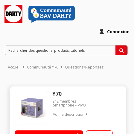
Connexion
Accueil
Communauté Y70
Questions/Réponses
Y70
242
membres
Smartphone
VIVO
Voir la description
Flashcharge 33W Moins de temps en charge, plus de temps
en utilisation Caméra Principale 48MP Mode Nuit Des photos