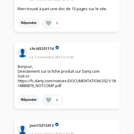
Rien trouvé à part une doc de 13 pages sur le site.
0
Répondre
chri65331116
Le
7 novembre 2021
à
12:45
Bonjour,
Directement sur la fiche produit sur Darty.com
Soit ici :
https://fc.darty.com/notices/DOCUMENTATION/2021/18
/4886879_NOTCOMP.pdf
0
Répondre
juni15213413
Le
7 novembre 2021
à
12:40