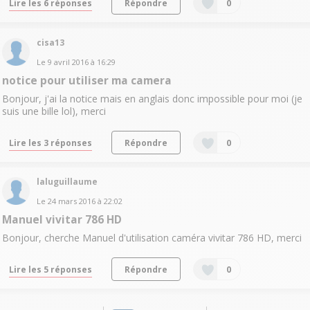
Lire les 6 réponses
Répondre
0
cisa13
Le
9 avril 2016
à
16:29
notice pour utiliser ma camera
Bonjour, j'ai la notice mais en anglais donc impossible pour moi (je
suis une bille lol), merci
Lire les 3 réponses
Répondre
0
laluguillaume
Le
24 mars 2016
à
22:02
Manuel vivitar 786 HD
Bonjour, cherche Manuel d'utilisation caméra vivitar 786 HD, merci
Lire les 5 réponses
Répondre
0