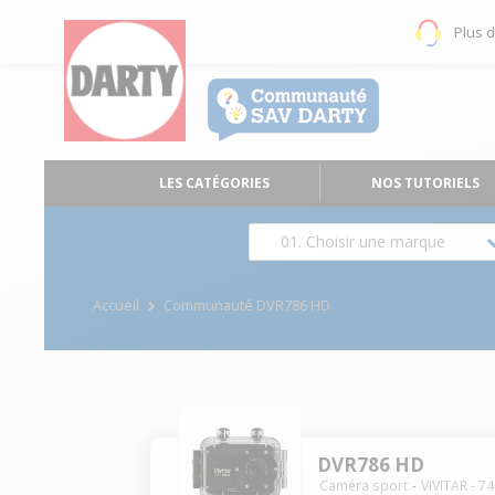
Plus 
LES CATÉGORIES
NOS TUTORIELS
01. Choisir une marque
Accueil
Communauté DVR786 HD
DVR786 HD
Caméra sport
VIVITAR
-
74