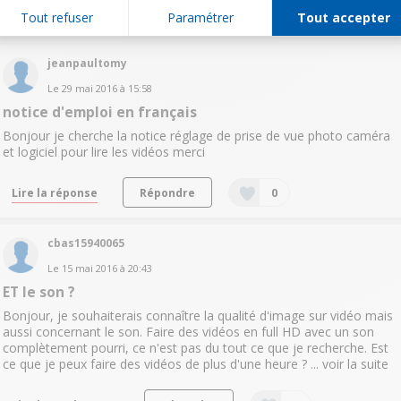
Répondre
0
Tout refuser
Paramétrer
Tout accepter
jeanpaultomy
Le
29 mai 2016
à
15:58
notice d'emploi en français
Bonjour je cherche la notice réglage de prise de vue photo caméra
et logiciel pour lire les vidéos merci
Lire la réponse
Répondre
0
cbas15940065
Le
15 mai 2016
à
20:43
ET le son ?
Bonjour, je souhaiterais connaître la qualité d'image sur vidéo mais
aussi concernant le son. Faire des vidéos en full HD avec un son
complètement pourri, ce n'est pas du tout ce que je recherche. Est
ce que je peux faire des vidéos de plus d'une heure ? ...
voir la suite