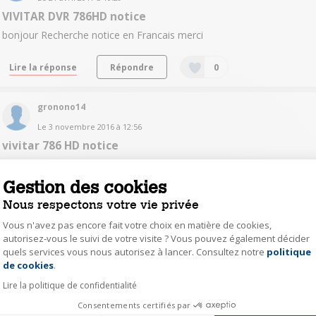
VIVITAR DVR 786HD notice
bonjour Recherche notice en Francais merci
Lire la réponse
Répondre
0
gronono14
Le
3 novembre 2016
à
12:56
vivitar 786 HD notice
Bonjour cherche notice d utilisation merci
Gestion des cookies
Lire les 4 réponses
Répondre
0
Nous respectons votre vie privée
Vous n'avez pas encore fait votre choix en matière de cookies,
Francis 31660
autorisez-vous le suivi de votre visite ? Vous pouvez également décider
quels services vous nous autorisez à lancer. Consultez notre
politique
Axeptio consent
Le
19 septembre 2016
à
15:11
de cookies
.
Notice de fonctionnement en français
Lire la politique de confidentialité
Bonjour cherche Notice en francaic merci
Consentements certifiés par