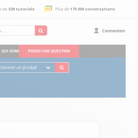
s de
530 tutoriels
Plus de
175 000 conversations
Connexion
QUI SOMMES-NOUS
POSER UNE QUESTION
ctionner un produit