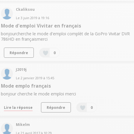
Ckaliksou
Le
3 juin 2019
à
19:16
Mode d'emploi Vivitar en français
bonjourcherche le mode d'emploi complèt de la GoPro Vivitar DVR
786HD en françaismerci
Répondre
0
J2019j
Le
2 janvier 2019
à
15:45
Mode emplo français
bonjour cherche le mode emploi merci
Lire la réponse
Répondre
0
Mikelm
Le
21 avril 2017
à
10:29