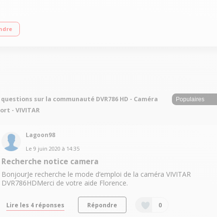
des Capteur CMOS 12 millions pixels Etanche à 30 mètres grâce à son caisso
ndre
 questions sur la communauté DVR786 HD - Caméra
ort - VIVITAR
Lagoon98
Le
9 juin 2020
à
14:35
Recherche notice camera
BonjourJe recherche le mode d’emploi de la caméra VIVITAR
DVR786HDMerci de votre aide Florence.
Lire les 4 réponses
Répondre
0