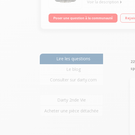
Voir la description
Caméra sportive Full HD 1080p, 30 images/secon
Rejoi
Poser une question à la communauté
Lire les questions
22
sp
Le blog
Consulter sur darty.com
Darty 2nde Vie
Acheter une pièce détachée