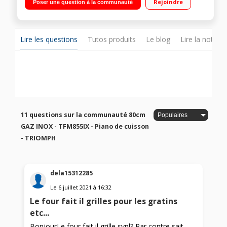
Rejoindre
Poser une question à la communauté
- Nettoyage catalyse - Cuisson Multifonction Fermeture douce
- Contre-porte plein verre - Grilles émaillées en fonte
Lire les questions
Tutos produits
Le blog
Lire la notice
11 questions sur la communauté 80cm
GAZ INOX - TFM855IX - Piano de cuisson
- TRIOMPH
dela15312285
Le
6 juillet 2021
à
16:32
Le four fait il grilles pour les gratins
etc...
BonjourLe four fait il grille svpl? Par contre sait