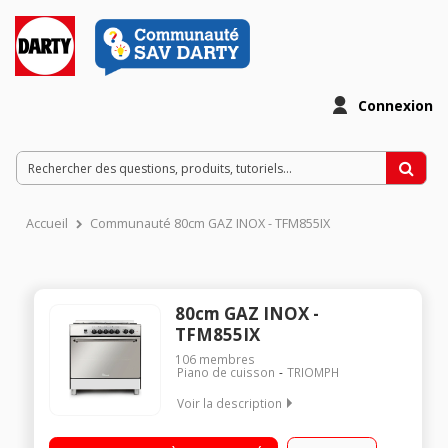
Connexion
Accueil
Communauté 80cm GAZ INOX - TFM855IX
80cm GAZ INOX -
TFM855IX
106
membres
Piano de cuisson
TRIOMPH
Voir la description
Largeur 80 cm - Table de cuisson gaz 5 foyers gaz dont un
ultra rapide de 4000 W (triple couronne) Capacité du four 97 L