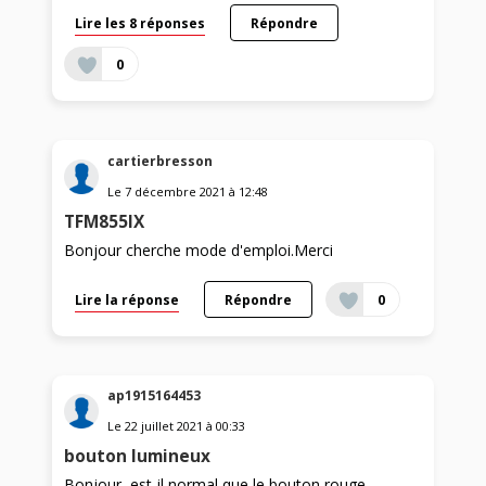
Lire les 8 réponses
Répondre
0
cartierbresson
Le
7 décembre 2021
à
12:48
TFM855IX
Bonjour cherche mode d'emploi.Merci
Lire la réponse
Répondre
0
ap1915164453
Le
22 juillet 2021
à
00:33
bouton lumineux
Bonjour, est-il normal que le bouton rouge