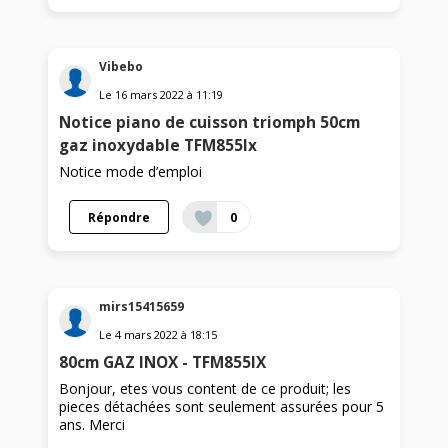
Vibebo
Le
16 mars 2022
à
11:19
Notice piano de cuisson triomph 50cm
gaz inoxydable TFM855Ix
Notice mode d’emploi
Répondre
0
mirs15415659
Le
4 mars 2022
à
18:15
80cm GAZ INOX - TFM855IX
Bonjour, etes vous content de ce produit; les
pieces détachées sont seulement assurées pour 5
ans. Merci