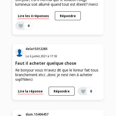
lumineux soit allumé quand tout est éteint? merci
Lire les 4 réponses
Répondre
0
dela15312285
Le
6 juillet 2021
à
17:18
Faut il acheter quelque chose
Re bonjour vous m'avez dit que le livreur fait tous
branchement etcc ,donc je nest rien à acheter
svpl?Merci
Lire la réponse
Répondre
0
dum.15406457