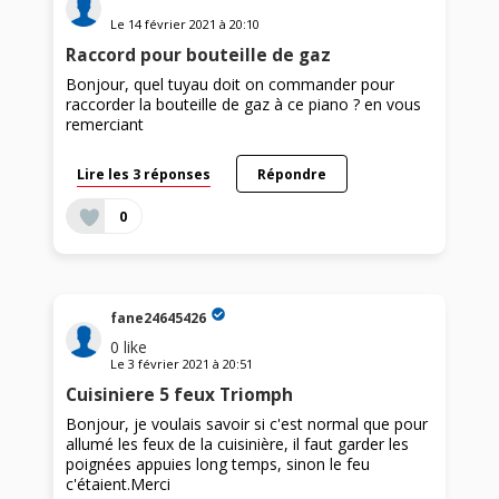
Le
14 février 2021
à
20:10
Raccord pour bouteille de gaz
Bonjour, quel tuyau doit on commander pour
raccorder la bouteille de gaz à ce piano ? en vous
remerciant
Lire les 3 réponses
Répondre
0
fane24645426
0
like
Le
3 février 2021
à
20:51
Cuisiniere 5 feux Triomph
Bonjour, je voulais savoir si c'est normal que pour
allumé les feux de la cuisinière, il faut garder les
poignées appuies long temps, sinon le feu
c'étaient.Merci