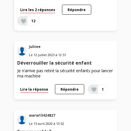
Lire les 2 réponses
Répondre
12
Juliiee
Le
12 juillet 2023
à
12:51
Déverrouiller la sécurité enfant
Je n’arrive pas retiré la sécurité enfants pour lancer
ma machine
Lire la réponse
Répondre
1
warw15424827
Le
15 avril 2020
à
13:52