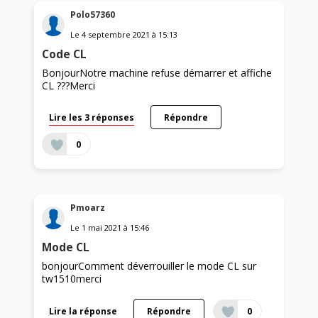
Polo57360
Le
4 septembre 2021
à
15:13
Code CL
BonjourNotre machine refuse démarrer et affiche
CL ???Merci
Lire les 3 réponses
Répondre
0
Pmoarz
Le
1 mai 2021
à
15:46
Mode CL
bonjourComment déverrouiller le mode CL sur
tw1510merci
Lire la réponse
Répondre
0