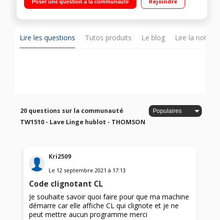
Rejoindre
Poser une question à la communauté
Inverter - Programme rapide 15 min
Lire les questions
Tutos produits
Le blog
Lire la notice
20 questions sur la communauté
TW1510 - Lave Linge hublot - THOMSON
Kri2509
Le
12 septembre 2021
à
17:13
Code clignotant CL
Je souhaite savoir quoi faire pour que ma machine
démarre car elle affiche CL qui clignote et je ne
peut mettre aucun programme merci