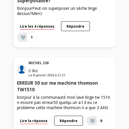
Superposable?
BonjourPeut-on superposer un sèche linge
dessus?Merci
Lire les 4 réponses
Répondre
1
MICHEL 238
0
like
Le
8 janvier 2026
à
21:21
ERREUR 50 sur ma machine thomson
TW1510
bonjour à la communauté mon lave linge tw 1510
n essore pas erreur50 quelqu un a t il eu ce
probleme cette machine thomson n a que 3 ANS
Lire la réponse
Répondre
0