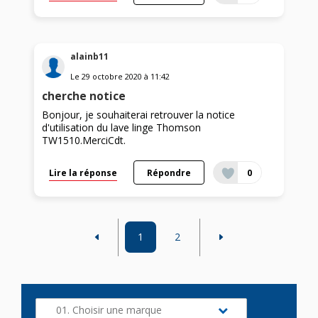
alainb11
Le
29 octobre 2020
à
11:42
cherche notice
Bonjour, je souhaiterai retrouver la notice
d'utilisation du lave linge Thomson
TW1510.MerciCdt.
Lire la réponse
Répondre
0
1
2
01. Choisir une marque