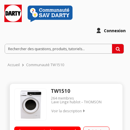
Connexion
Accueil
Communauté TW1510
TW1510
264
membres
Lave Linge hublot
THOMSON
Voir la description
Capacité 10 kg - Classe A+++ Essorage max. 1500 tours/min
Départ différé de 1 h à 24 h / Affichage du temps Moteur