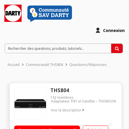
Connexion
Accueil
Communauté THS804
Questions/Réponses
THS804
742
membres
Adaptateur TNT et Satellite
THOMSON
Voir la description
Récepteur TNT HD TNTSAT Canal Ready et carte Viaccess
TNTSAT fournie Enregistrement sur clé USB (PVR) Prises : 1