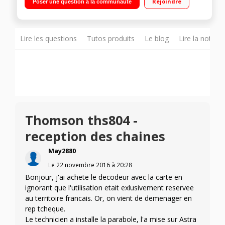
Rejoindre
Poser une question à la communauté
HDMI, 1 péritel, 1 coaxial, 1 AV (RCA)
Lire les questions
Tutos produits
Le blog
Lire la notice
Thomson ths804 -
reception des chaines
May2880
Le
22 novembre 2016
à
20:28
Bonjour, j'ai achete le decodeur avec la carte en
ignorant que l'utilisation etait exlusivement reservee
au territoire francais. Or, on vient de demenager en
rep tcheque.
Le technicien a installe la parabole, l'a mise sur Astra