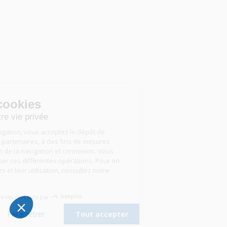
Gestion des cookies
Nous respectons votre vie privée
En poursuivant votre navigation, vous acceptez le dépôt de
cookies, par nous ou nos partenaires, à des fins de mesures
d’audience, d’optimisation de la navigation et connexion. Vous
pouvez accepter ou refuser ces différentes opérations. Pour en
savoir plus sur ces cookies et leur utilisation, consultez notre
politique de cookies
.
Consentements certifiés par
Tout refuser
Paramétrer
Tout accepter