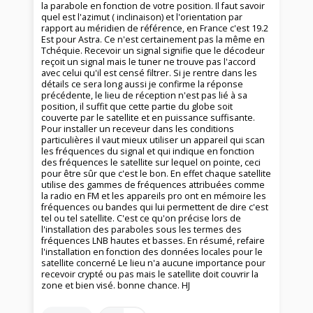
la parabole en fonction de votre position. Il faut savoir
quel est l'azimut ( inclinaison) et l'orientation par
rapport au méridien de référence, en France c'est 19.2
Est pour Astra. Ce n'est certainement pas la même en
Tchéquie. Recevoir un signal signifie que le décodeur
reçoit un signal mais le tuner ne trouve pas l'accord
avec celui qu'il est censé filtrer. Si je rentre dans les
détails ce sera long aussi je confirme la réponse
précédente, le lieu de réception n'est pas lié à sa
position, il suffit que cette partie du globe soit
couverte par le satellite et en puissance suffisante.
Pour installer un receveur dans les conditions
particulières il vaut mieux utiliser un appareil qui scan
les fréquences du signal et qui indique en fonction
des fréquences le satellite sur lequel on pointe, ceci
pour être sûr que c'est le bon. En effet chaque satellite
utilise des gammes de fréquences attribuées comme
la radio en FM et les appareils pro ont en mémoire les
fréquences ou bandes qui lui permettent de dire c'est
tel ou tel satellite. C'est ce qu'on précise lors de
l'installation des paraboles sous les termes des
fréquences LNB hautes et basses. En résumé, refaire
l'installation en fonction des données locales pour le
satellite concerné Le lieu n'a aucune importance pour
recevoir crypté ou pas mais le satellite doit couvrir la
zone et bien visé. bonne chance. HJ