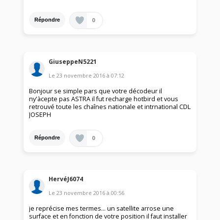
0
Répondre
GiuseppeN5221
Le
23 novembre 2016
à
07:12
Bonjour se simple pars que votre décodeur il
ny'àcepte pas ASTRA il fut recharge hotbird et vous
retrouvé toute les chaînes nationale et intrnational CDL
JOSEPH
0
Répondre
HervéJ6074
Le
23 novembre 2016
à
00:56
je reprécise mes termes... un satellite arrose une
surface et en fonction de votre position il faut installer