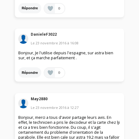
0
Répondre
DanieleF3022
Le
23 novembre 2016
à
16:08
Bonjour, Je l'utilise depuis l'espagne, sur astra bien
sur, et ça marche parfaitement .
0
Répondre
May2880
Le
23 novembre 2016
à
12:27
Bonjour, merci a tous d'avoir partage leurs avis. En
effet, le technicien a pris le decodeur et la carte chez lji
et ca a tres bien fonctionne. Du coup, il s'agit
certainement du probleme d'orientation de la
parabole. Elle est bien cale sur astra 19,2 mais va falloir