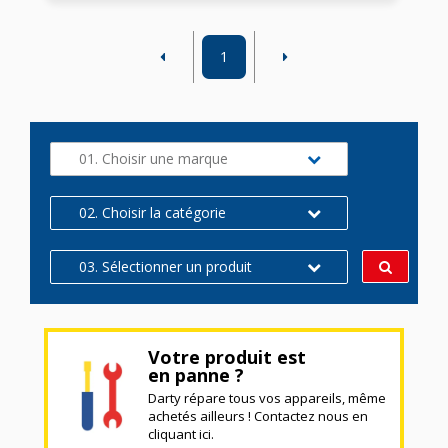
1
01. Choisir une marque
02. Choisir la catégorie
03. Sélectionner un produit
Votre produit est
en panne ?
Darty répare tous vos appareils, même
achetés ailleurs ! Contactez nous en
cliquant ici.