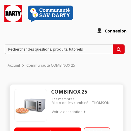
Connexion
Accueil
Communauté COMBINOX 25
COMBINOX 25
277
membres
Micro ondes combiné
THOMSON
Voir la description
Diamètre plateau 31,5 cm - Capacité 25 l. Puissance 900 W /
Gril 1100 W / Four 2100 W Programmateur électronique Porte