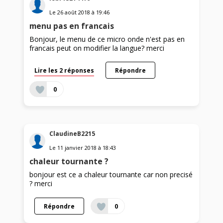
Le
26 août 2018
à
19:46
menu pas en francais
Bonjour, le menu de ce micro onde n'est pas en
francais peut on modifier la langue? merci
Lire les 2 réponses
Répondre
0
ClaudineB2215
Le
11 janvier 2018
à
18:43
chaleur tournante ?
bonjour est ce a chaleur tournante car non precisé
? merci
Répondre
0