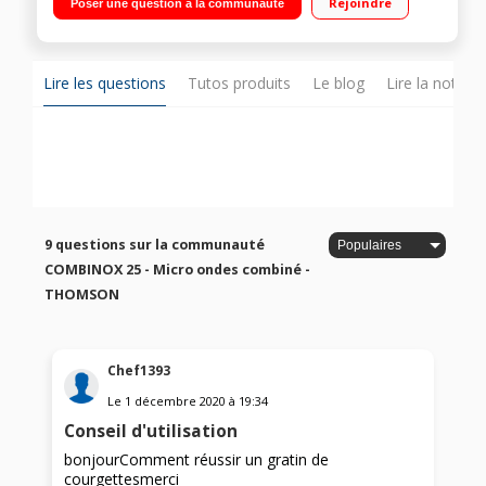
Rejoindre
Poser une question à la communauté
miroir
Lire les questions
Tutos produits
Le blog
Lire la notice
9 questions sur la communauté
COMBINOX 25 - Micro ondes combiné -
THOMSON
Chef1393
Le
1 décembre 2020
à
19:34
Conseil d'utilisation
bonjourComment réussir un gratin de
courgettesmerci