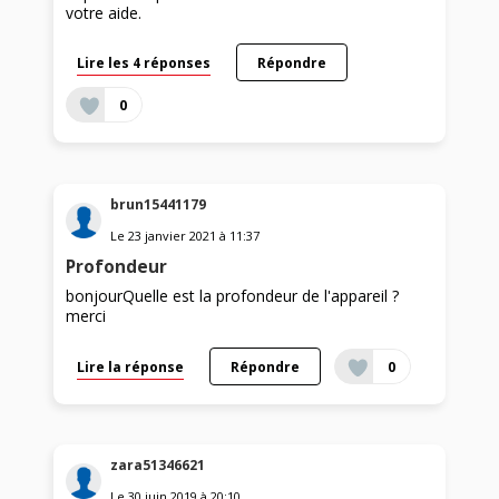
votre aide.
Lire les 4 réponses
Répondre
0
brun15441179
Le
23 janvier 2021
à
11:37
Profondeur
bonjourQuelle est la profondeur de l'appareil ?
merci
Lire la réponse
Répondre
0
zara51346621
Le
30 juin 2019
à
20:10