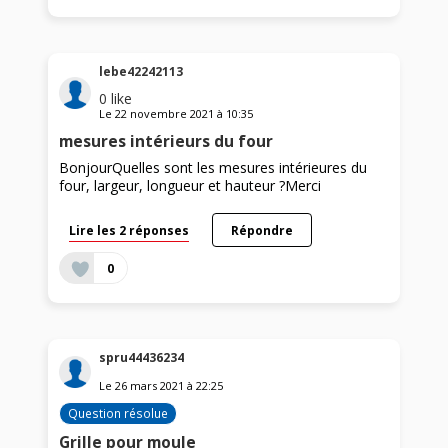
lebe42242113
0
like
Le
22 novembre 2021
à
10:35
mesures intérieurs du four
BonjourQuelles sont les mesures intérieures du
four, largeur, longueur et hauteur ?Merci
Lire les 2 réponses
Répondre
0
spru44436234
Le
26 mars 2021
à
22:25
Question résolue
Grille pour moule