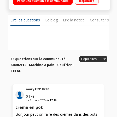
Rejoindre
Poser une question à la communauté
individuel, meringue, fonte du chocolat, maxi cookies
Compatible avec tous les moules CrispyBake Tefal Inclus : 1
set de 4 moules Tefal Proflex (6 gateaux individuels ou 1
grand gateau), 1 livre de recettes
Lire les questions
Le blog
Lire la notice
Consulter sur d
15 questions sur la communauté
KD802112 - Machine à pain - Gaufrier -
TEFAL
mary15918240
0
like
Le
2 mars 2024
à
17:19
creme en pot
Bonjour peut on faire des crèmes dans des pots