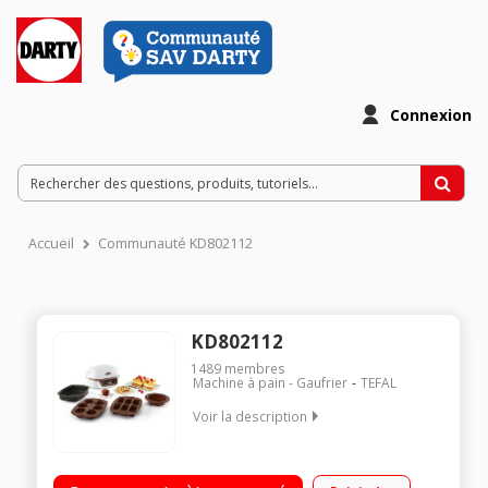
Connexion
Accueil
Communauté KD802112
KD802112
1489
membres
Machine à pain - Gaufrier
TEFAL
Voir la description
Cuisson parfaite des gâteaux, pâtisseries (contrôle t° et
temps de cuisson) 5 programmes : cœurs coulants, gâteau