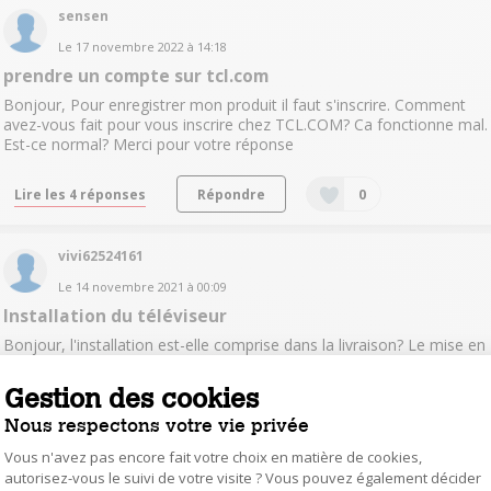
sensen
Le
17 novembre 2022
à
14:18
prendre un compte sur tcl.com
Bonjour, Pour enregistrer mon produit il faut s'inscrire. Comment
avez-vous fait pour vous inscrire chez TCL.COM? Ca fonctionne mal.
Est-ce normal? Merci pour votre réponse
Lire les 4 réponses
Répondre
0
vivi62524161
Le
14 novembre 2021
à
00:09
Installation du téléviseur
Bonjour, l'installation est-elle comprise dans la livraison? Le mise en
service est-elle simple? Merci
Gestion des cookies
Lire les 4 réponses
Répondre
0
Nous respectons votre vie privée
Vous n'avez pas encore fait votre choix en matière de cookies,
fred15197014
autorisez-vous le suivi de votre visite ? Vous pouvez également décider