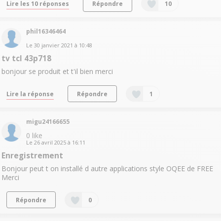
Lire les 10 réponses
Répondre
10
phil16346464
Le
30 janvier 2021
à
10:48
tv tcl 43p718
bonjour se produit et t'il bien merci
Lire la réponse
Répondre
1
migu24166655
0
like
Le
26 avril 2025
à
16:11
Enregistrement
Bonjour peut t on installé d autre applications style OQEE de FREE
Merci
Répondre
0