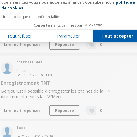
quels services vous nous autorisez à lancer. Consultez notre
politique
Axeptio consent
1
like
de cookies
.
Le
8 août 2021
à
22:56
Utilisation avec une barre de son
Lire la politique de confidentialité
Bonjour lorsque l'on branche une barre de son en optique, le son de
Consentements certifiés par
la TV peut il être désactivé ?Merci
Tout refuser
Paramétrer
Tout accepter
Lire les 4 réponses
Répondre
0
oste61111441
0
like
Le
17 juin 2021
à
11:08
Enregistrement TNT
BonjourEst il possible d'enregistrer les chaines de la TNT,
directement depuis la TV?Merci
Lire les 5 réponses
Répondre
0
Taco
Le
21 avril 2021
à
12:39