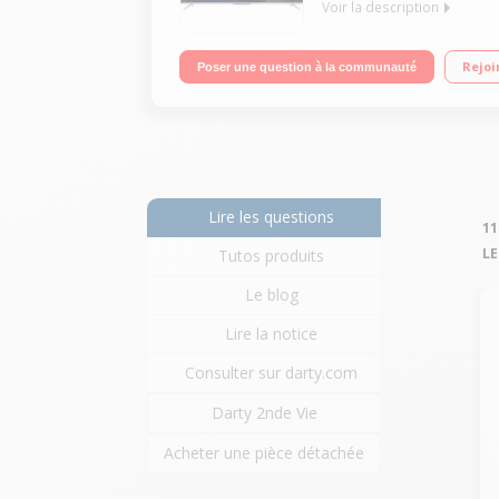
Voir la description
"Ecran 108 cm (43"") - 100% 4K UHD Android TV, N
Rejoi
Poser une question à la communauté
Lire les questions
11
LE
Tutos produits
Le blog
Lire la notice
Consulter sur darty.com
Darty 2nde Vie
Acheter une pièce détachée