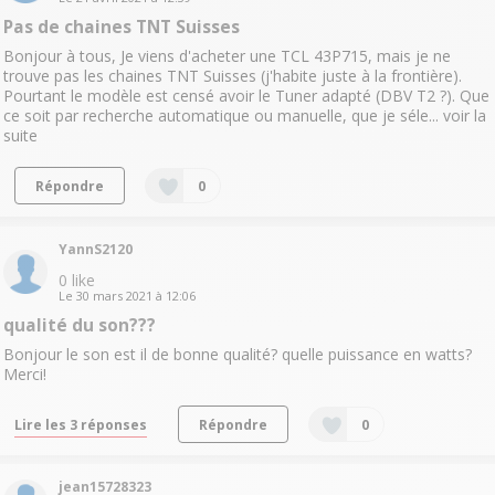
Pas de chaines TNT Suisses
Bonjour à tous, Je viens d'acheter une TCL 43P715, mais je ne
trouve pas les chaines TNT Suisses (j'habite juste à la frontière).
Pourtant le modèle est censé avoir le Tuner adapté (DBV T2 ?). Que
ce soit par recherche automatique ou manuelle, que je séle...
voir la
suite
Répondre
0
YannS2120
0
like
Le
30 mars 2021
à
12:06
qualité du son???
Bonjour le son est il de bonne qualité? quelle puissance en watts?
Merci!
Lire les 3 réponses
Répondre
0
jean15728323