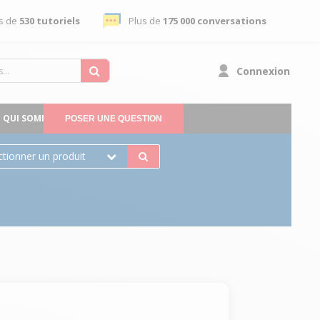
s de
530 tutoriels
Plus de
175 000 conversations
Connexion
QUI SOMMES-NOUS
POSER UNE QUESTION
ctionner un produit