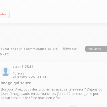
avigateur Web, Google Assistant & Chromecast intégrés HDR10 - PQ10 - HLG - 
ndre
 questions sur la communauté 43P715 - Téléviseur
D - TCL
step44125234
10
likes
Le
13 octobre 2021
à
11:01
Image qui saute
Bonjour, Avez vous des problèmes avec ce téléviseur ? Depuis qq
jours l'image saute en permanence, j'ai tenté de changer le port
HDMI ainsi que le câble mais rien y fait.