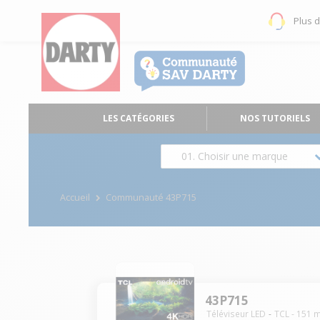
Plus 
LES CATÉGORIES
NOS TUTORIELS
01. Choisir une marque
Accueil
Communauté 43P715
43P715
Téléviseur LED
TCL
-
151
m