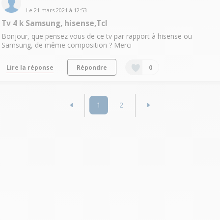
Le
21 mars 2021
à
12:53
Tv 4 k Samsung, hisense,Tcl
Bonjour, que pensez vous de ce tv par rapport à hisense ou
Samsung, de même composition ? Merci
Lire la réponse
Répondre
0
1
2