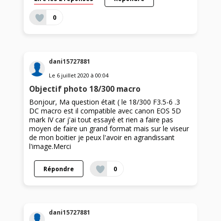
0
dani15727881
Le
6 juillet 2020
à
00:04
Objectif photo 18/300 macro
Bonjour, Ma question était ( le 18/300 F3.5-6 .3
DC macro est il compatible avec canon EOS 5D
mark IV car j'ai tout essayé et rien a faire pas
moyen de faire un grand format mais sur le viseur
de mon boitier je peux l'avoir en agrandissant
l'image.Merci
Répondre
0
dani15727881