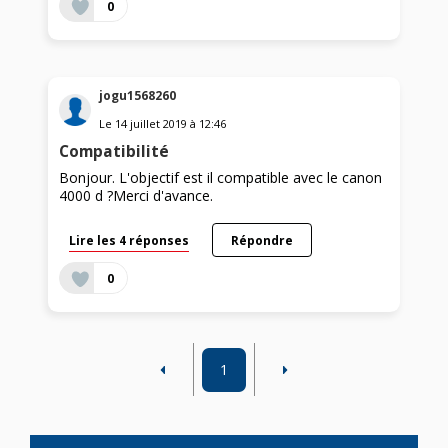
0
jogu1568260
Le
14 juillet 2019
à
12:46
Compatibilité
Bonjour. L'objectif est il compatible avec le canon
4000 d ?Merci d'avance.
Lire les 4 réponses
Répondre
0
1