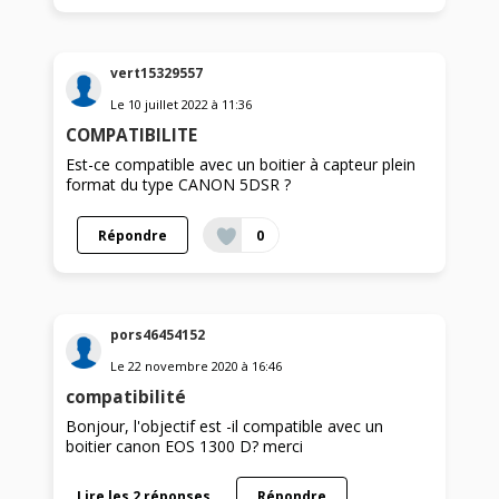
vert15329557
Le
10 juillet 2022
à
11:36
COMPATIBILITE
Est-ce compatible avec un boitier à capteur plein
format du type CANON 5DSR ?
Répondre
0
pors46454152
Le
22 novembre 2020
à
16:46
compatibilité
Bonjour, l'objectif est -il compatible avec un
boitier canon EOS 1300 D? merci
Lire les 2 réponses
Répondre