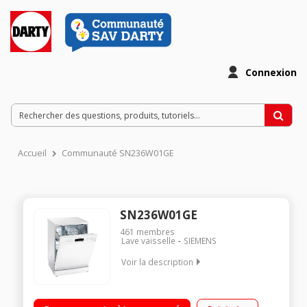
Connexion
Accueil
Communauté SN236W01GE
SN236W01GE
461
membres
Lave vaisselle
SIEMENS
Voir la description
Largeur 60 cm (12 couverts) - 46 dB Consommation d'eau 9,5
L/cycle - Classe A++ Départ différé 1 à 24 h (affichage du