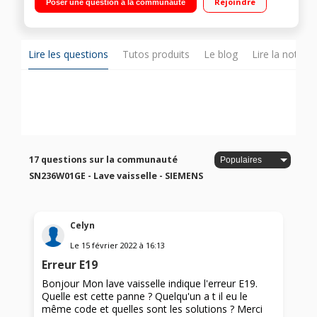
Rejoindre
Poser une question à la communauté
temps restant) Paniers Rackmatic réglables 3 positions -
Option VarioSpeed Plus
Lire les questions
Tutos produits
Le blog
Lire la notice
17 questions sur la communauté
SN236W01GE - Lave vaisselle - SIEMENS
Celyn
Le
15 février 2022
à
16:13
Erreur E19
Bonjour Mon lave vaisselle indique l'erreur E19.
Quelle est cette panne ? Quelqu'un a t il eu le
même code et quelles sont les solutions ? Merci