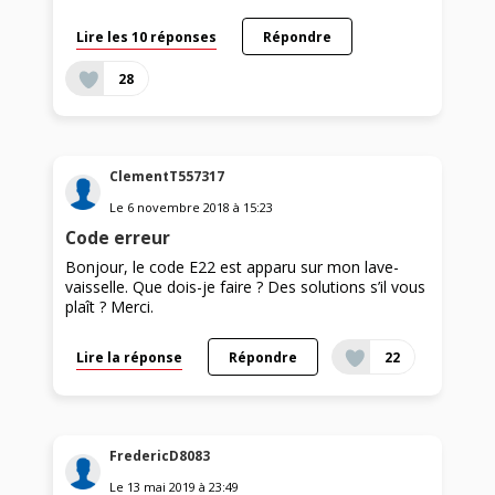
Lire les 10 réponses
Répondre
28
ClementT557317
Le
6 novembre 2018
à
15:23
Code erreur
Bonjour, le code E22 est apparu sur mon lave-
vaisselle. Que dois-je faire ? Des solutions s’il vous
plaît ? Merci.
Lire la réponse
Répondre
22
FredericD8083
Le
13 mai 2019
à
23:49