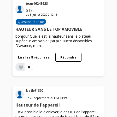
jean46243623
0
like
Le
8 juillet 2020
à
12:18
Question résolue
HAUTEUR SANS LE TOP AMOVIBLE
bonjour Quelle est la hauteur sans le plateau
supérieur amovible? J'ai pile 80cm disponibles.
D'avance, merci.
Lire les 8 réponses
Répondre
0
Nath91800
Le
26 septembre 2019
à
13:19
Hauteur de l'appareil
Est-il possible le d'enlever le dessus de l'appareil
pourri passe sous un plan de travail haut de 82 cm