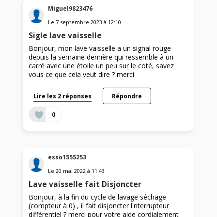
Miguel9823476
Le
7 septembre 2023
à
12:10
Sigle lave vaisselle
Bonjour, mon lave vaisselle a un signal rouge
depuis la semaine dernière qui ressemble à un
carré avec une étoile un peu sur le coté, savez
vous ce que cela veut dire ? merci
Lire les 2 réponses
Répondre
0
esso1555253
Le
20 mai 2022
à
11:43
Lave vaisselle fait Disjoncter
Bonjour, à la fin du cycle de lavage séchage
(compteur à 0) , il fait disjoncter l'nterrupteur
différentiel ? merci pour votre aide cordialement