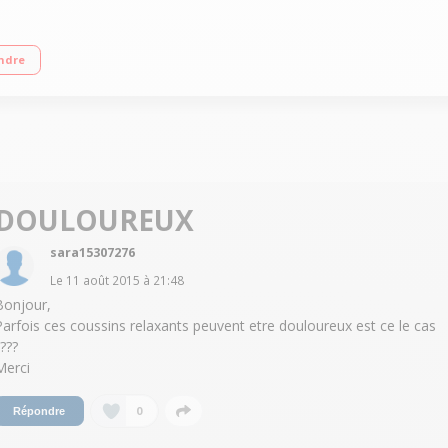
des de vibrations/Télécommande
ndre
DOULOUREUX
sara15307276
Le
11 août 2015
à
21:48
Bonjour,
Parfois ces coussins relaxants peuvent etre douloureux est ce le cas
???
Merci
0
Répondre