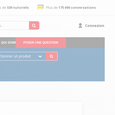
s de
530 tutoriels
Plus de
175 000 conversations
Connexion
QUI SOMMES-NOUS
POSER UNE QUESTION
ctionner un produit