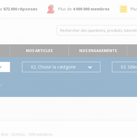
de
872 000 réponses
Plus de
4 000 000 membres
Plu
NOS ARTICLES
NOS ENGAGEMENTS
02. Choisir la catégorie
03. Séle
es
 être
SCHOLL
-
309
membres