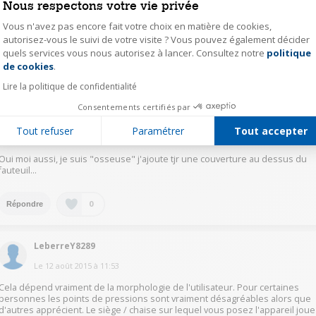
MenuS1383
Nous respectons votre vie privée
Le
12 août 2015
à
22:16
Vous n'avez pas encore fait votre choix en matière de cookies,
autorisez-vous le suivi de votre visite ? Vous pouvez également décider
oui il fait mal effectivement
quels services vous nous autorisez à lancer. Consultez notre
politique
Axeptio consent
de cookies
.
0
Répondre
Lire la politique de confidentialité
Consentements certifiés par
BervilleC4770
Tout refuser
Paramétrer
Tout accepter
Le
12 août 2015
à
16:22
Oui moi aussi, je suis "osseuse" j'ajoute tjr une couverture au dessus du
fauteuil...
0
Répondre
LeberreY8289
Le
12 août 2015
à
11:53
Cela dépend vraiment de la morphologie de l'utilisateur. Pour certaines
personnes les points de pressions sont vraiment désagréables alors que
d'autres apprécient. Le siège / chaise sur lequel vous posez l'appareil joue