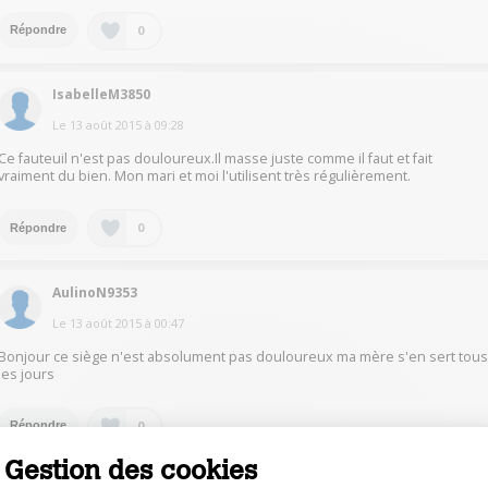
0
Répondre
IsabelleM3850
Le
13 août 2015
à
09:28
Ce fauteuil n'est pas douloureux.Il masse juste comme il faut et fait
vraiment du bien. Mon mari et moi l'utilisent très régulièrement.
0
Répondre
AulinoN9353
Le
13 août 2015
à
00:47
Bonjour ce siège n'est absolument pas douloureux ma mère s'en sert tou
les jours
0
Répondre
Gestion des cookies