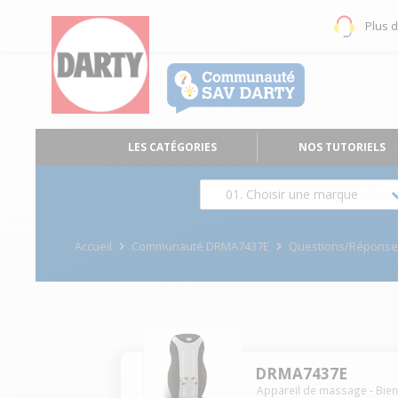
Plus 
LES CATÉGORIES
NOS TUTORIELS
01. Choisir une marque
Accueil
Communauté DRMA7437E
Questions/Répons
DRMA7437E
Appareil de massage - Bien