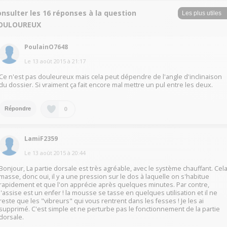
nsulter les 16 réponses à la question
OULOUREUX
PoulainO7648
Le
13 août 2015
à
21:17
Ce n'est pas douleureux mais cela peut dépendre de l'angle d'inclinaison
du dossier. Si vraiment ça fait encore mal mettre un pul entre les deux.
0
Répondre
LamiF2359
Le
13 août 2015
à
20:44
Bonjour, La partie dorsale est très agréable, avec le système chauffant. Cel
masse, donc oui, il y a une pression sur le dos à laquelle on s'habitue
rapidement et que l'on apprécie après quelques minutes. Par contre,
l'assise est un enfer ! la mousse se tasse en quelques utilisation et il ne
reste que les "vibreurs" qui vous rentrent dans les fesses ! Je les ai
supprimé. C'est simple et ne perturbe pas le fonctionnement de la partie
dorsale.