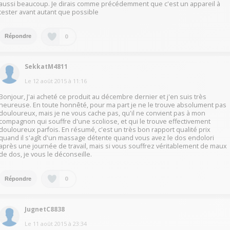
aussi beaucoup. Je dirais comme précédemment que c'est un appareil à
tester avant autant que possible
0
Répondre
SekkatM4811
Le
12 août 2015
à
11:16
Bonjour, J'ai acheté ce produit au décembre dernier et j'en suis très
heureuse. En toute honnêté, pour ma part je ne le trouve absolument pas
douloureux, mais je ne vous cache pas, qu'il ne convient pas à mon
compagnon qui souffre d'une scoliose, et qui le trouve effectivement
douloureux parfois. En résumé, c'est un très bon rapport qualité prix
quand il s'agît d'un massage détente quand vous avez le dos endolori
après une journée de travail, mais si vous souffrez véritablement de maux
de dos, je vous le déconseille.
0
Répondre
JugnetC8838
Le
11 août 2015
à
23:34