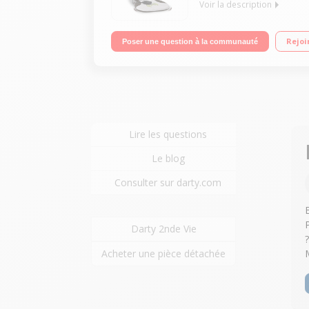
Voir la description
Masseur Shiatsu dorsal/Chaleur apaisante/2 mo
Rejoi
Poser une question à la communauté
Lire les questions
Le blog
Consulter sur darty.com
Darty 2nde Vie
?
Acheter une pièce détachée