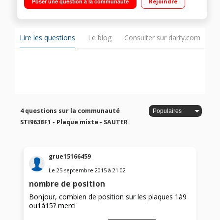
Rejoindre
Poser une question à la communauté
Commandes par manettes
Lire les questions
Le blog
Consulter sur darty.com
4 questions sur la communauté
STI963BF1 - Plaque mixte - SAUTER
grue15166459
Le
25 septembre 2015
à
21:02
nombre de position
Bonjour, combien de position sur les plaques 1à9
ou1à15? merci