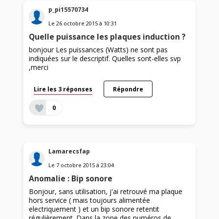
p_pi15570734
Le
26 octobre 2015
à
10:31
Quelle puissance les plaques induction ?
bonjour Les puissances (Watts) ne sont pas
indiquées sur le descriptif. Quelles sont-elles svp
,merci
Lire les 3 réponses
Répondre
0
Lamarecsfap
Le
7 octobre 2015
à
23:04
Anomalie : Bip sonore
Bonjour, sans utilisation, j'ai retrouvé ma plaque
hors service ( mais toujours alimentée
electriquement ) et un bip sonore retentit
régulièrement. Dans la zone des numéros de