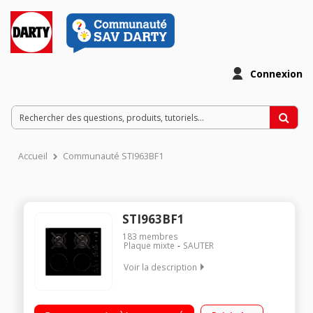
Connexion
Accueil
Communauté STI963BF1
STI963BF1
183
membres
Plaque mixte
SAUTER
Voir la description
Revêtement vitrocéramique/2 foyers gaz et 2 foyers
induction/Allumage "une main"/Touches sensitives -